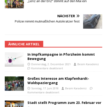
„Lenz an der Enz“ stimmt auf den Mai ein
NÄCHSTER
Polizei nimmt mutmaßlichen Autokratzer fest
ÄHNLICHE ARTIKEL
In Impfkampagne in Pforzheim kommt
Bewegung
Donnerstag, 2. Dezember 2021
Besim Karadeniz
Kommentare deaktiviert
Großes Interesse am Klapfenhardt-
Waldspaziergang
Sonntag, 17. Juni 2018
Besim Karadeniz
Kommentare deaktiviert
Stadt stellt Programm zum 23. Februar vor