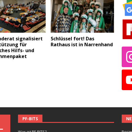
derat signalisiert
Schlüssel fort! Das
tützung für
Rathaus ist in Narrenhand
ches Hilfs- und
hmenpaket
PF-BITS
NE
Was ist PF-BITS?
Besim