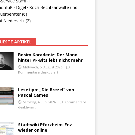
Service Staffl (1)
hönfuß · Digel · Koch Rechtsanwälte und
uerberater (6)
i Niedersetz (2)
UESTE ARTIKEL
Besim Karadeniz: Der Mann
hinter PF-Bits lebt nicht mehr
Mittwoch, 5. August 2026
Kommentare deaktiviert
Lesetipp: „Die Brezel“ von
Pascal Cames
Samstag, 6. Juni 2026
Kommentare
deaktiviert
Stadtwiki Pforzheim-Enz
wieder online