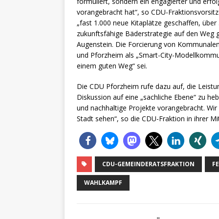
formuliert, sondern ein engagierter und erfo
vorangebracht hat“, so CDU-Fraktionsvorsit
„fast 1.000 neue Kitaplätze geschaffen, über
zukunftsfähige Bäderstrategie auf den Weg ge
Augenstein. Die Forcierung von Kommunalem 
und Pforzheim als „Smart-City-Modellkommu
einem guten Weg“ sei.
Die CDU Pforzheim rufe dazu auf, die Leist
Diskussion auf eine „sachliche Ebene“ zu he
und nachhaltige Projekte vorangebracht. Wir
Stadt sehen“, so die CDU-Fraktion in ihrer Mit
CDU-GEMEINDERATSFRAKTION
F
WAHLKAMPF