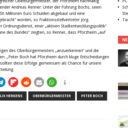
PC-
lgreicher Oberbürgermeister, der Pforzheim nachhaltig
Sc
zender Andreas Renner. Unter der Führung Bochs, seien
Ste
 50 Millionen Euro Schulden abgebaut und eine
Tax
bracht“ worden, so Fraktionsstellvertreter Jörg
Ordnungsdienst, einer „aktiven Stadtentwicklungspolitik“
ne des Bundes“ zeigten, so Renner, dass Pforzheim „auf
NE
ungen des Oberbürgermeisters „anzuerkennen“ und die
ben. „Peter Boch hat Pforzheim durch kluge Entscheidungen
 sollten diese Erfolge gemeinsam als Chance für unsere
teilung.
ELIX HERKENS
OBERBÜRGERMEISTER
PETER BOCH