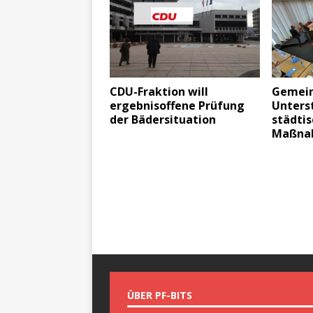
CDU-Fraktion will
Gemein
ergebnisoffene Prüfung
Unters
der Bädersituation
städtis
Maßna
ÜBER PF-BITS