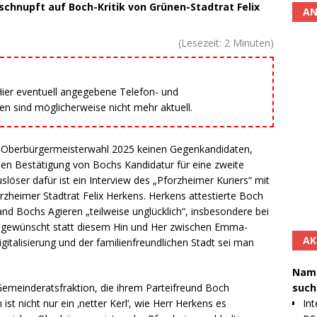
chnupft auf Boch-Kritik von Grünen-Stadtrat Felix
AN
(Lesezeit:
2
Minuten)
 Hier eventuell angegebene Telefon- und
 sind möglicherweise nicht mehr aktuell.
 Oberbürgermeisterwahl 2025 keinen Gegenkandidaten,
llen Bestätigung von Bochs Kandidatur für eine zweite
öser dafür ist ein Interview des „Pforzheimer Kuriers“ mit
eimer Stadtrat Felix Herkens. Herkens attestierte Boch
d Bochs Agieren „teilweise unglücklich“, insbesondere bei
z gewünscht statt diesem Hin und Her zwischen Emma-
AK
italisierung und der familienfreundlichen Stadt sei man
Namh
such
emeinderatsfraktion, die ihrem Parteifreund Boch
Int
ist nicht nur ein ‚netter Kerl‘, wie Herr Herkens es