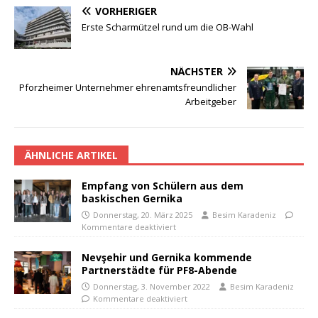
VORHERIGER
Erste Scharmützel rund um die OB-Wahl
NÄCHSTER
Pforzheimer Unternehmer ehrenamtsfreundlicher
Arbeitgeber
ÄHNLICHE ARTIKEL
Empfang von Schülern aus dem
baskischen Gernika
Donnerstag, 20. März 2025
Besim Karadeniz
Kommentare deaktiviert
Nevşehir und Gernika kommende
Partnerstädte für PF8-Abende
Donnerstag, 3. November 2022
Besim Karadeniz
Kommentare deaktiviert