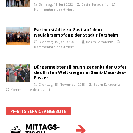
Samstag, 11. Juni 2022
Besim Karadeniz
Kommentare deaktiviert
Partnerstädte zu Gast auf dem
Neujahrsempfang der Stadt Pforzheim
Dienstag, 15. Januar 2019
Besim Karadeniz
Kommentare deaktiviert
Bürgermeister Fillbrunn gedenkt der Opfer
des Ersten Weltkrieges in Saint-Maur-des-
Fossés
Dienstag, 13. November 2018
Besim Karadeniz
Kommentare deaktiviert
PF-BITS SERVICEANGEBOTE