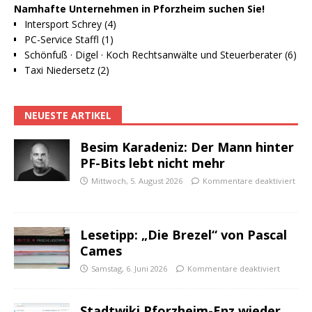
Namhafte Unternehmen in Pforzheim suchen Sie!
Intersport Schrey (4)
PC-Service Staffl (1)
Schönfuß · Digel · Koch Rechtsanwälte und Steuerberater (6)
Taxi Niedersetz (2)
NEUESTE ARTIKEL
Besim Karadeniz: Der Mann hinter
PF-Bits lebt nicht mehr
Mittwoch, 5. August 2026
Kommentare deaktiviert
Lesetipp: „Die Brezel“ von Pascal
Cames
Samstag, 6. Juni 2026
Kommentare deaktiviert
Stadtwiki Pforzheim-Enz wieder