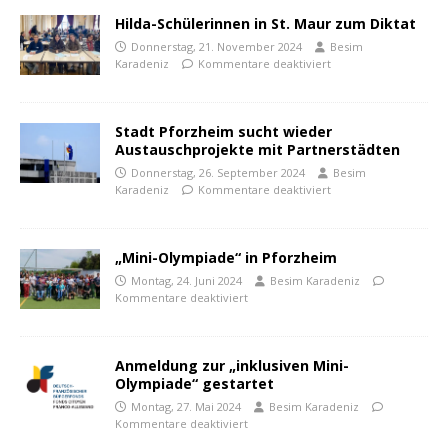
Hilda-Schülerinnen in St. Maur zum Diktat
Donnerstag, 21. November 2024
Besim
Karadeniz
Kommentare deaktiviert
Stadt Pforzheim sucht wieder
Austauschprojekte mit Partnerstädten
Donnerstag, 26. September 2024
Besim
Karadeniz
Kommentare deaktiviert
„Mini-Olympiade“ in Pforzheim
Montag, 24. Juni 2024
Besim Karadeniz
Kommentare deaktiviert
Anmeldung zur „inklusiven Mini-
Olympiade“ gestartet
Montag, 27. Mai 2024
Besim Karadeniz
Kommentare deaktiviert