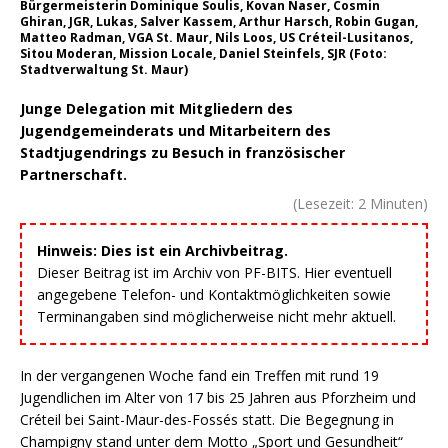
Bürgermeisterin Dominique Soulis, Kovan Naser, Cosmin
Ghiran, JGR, Lukas, Salver Kassem, Arthur Harsch, Robin Gugan,
Matteo Radman, VGA St. Maur, Nils Loos, US Créteil-Lusitanos,
Sitou Moderan, Mission Locale, Daniel Steinfels, SJR (Foto:
Stadtverwaltung St. Maur)
Junge Delegation mit Mitgliedern des
Jugendgemeinderats und Mitarbeitern des
Stadtjugendrings zu Besuch in französischer
Partnerschaft.
(Lesezeit:
2
Minuten)
Hinweis: Dies ist ein Archivbeitrag.
Dieser Beitrag ist im Archiv von PF-BITS. Hier eventuell
angegebene Telefon- und Kontaktmöglichkeiten sowie
Terminangaben sind möglicherweise nicht mehr aktuell.
In der vergangenen Woche fand ein Treffen mit rund 19
Jugendlichen im Alter von 17 bis 25 Jahren aus Pforzheim und
Créteil bei Saint-Maur-des-Fossés statt. Die Begegnung in
Champigny stand unter dem Motto „Sport und Gesundheit“