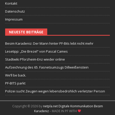
Kontakt
Datenschutz
Impressum
NEUESTE BEITRÄGE
Besim Karadeniz: Der Mann hinter PF-Bits lebt nicht mehr
Lesetipp: „Die Brezel“ von Pascal Cames
Stadtwiki Pforzheim-Enz wieder online
Aufzeichnung des 65. Fasnetsumzugs Dillweißenstein
We’ll be back.
PF-BITS parkt
Polizei sucht Zeugen wegen lebensbedrohlich verletzter Person
Copyright © 2026 by
netpla.net Digitale Kommunikation Besim
Karadeniz
– MADE IN PF WITH