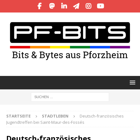
STARTSEITE
STADTLEBEN
Deutsch-französisches
Jugendtreffen bei Saint-Maur-des-Fossés
Deutsch-französisches