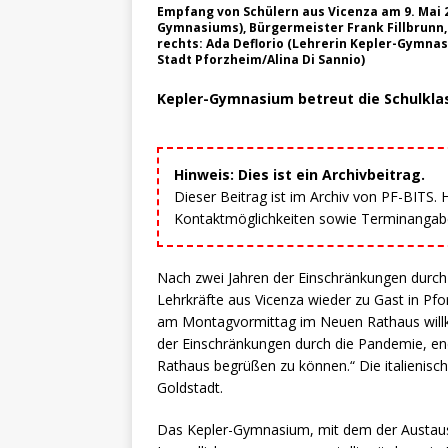
Empfang von Schülern aus Vicenza am 9. Mai 20
Gymnasiums), Bürgermeister Frank Fillbrunn, P
rechts: Ada Deflorio (Lehrerin Kepler-Gymnas
Stadt Pforzheim/Alina Di Sannio)
Kepler-Gymnasium betreut die Schulkl
Hinweis: Dies ist ein Archivbeitrag.
Dieser Beitrag ist im Archiv von PF-BITS.
Kontaktmöglichkeiten sowie Terminangaben
Nach zwei Jahren der Einschränkungen durch 
Lehrkräfte aus Vicenza wieder zu Gast in Pfo
am Montagvormittag im Neuen Rathaus willko
der Einschränkungen durch die Pandemie, end
Rathaus begrüßen zu können.“ Die italienisc
Goldstadt.
Das Kepler-Gymnasium, mit dem der Austausc