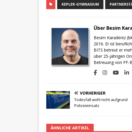
KEPLER-GYMNASIUM
PARTNERST
Über Besim Kar
Besim Karadeniz (bk
2016. Er ist berufli
BITS betreut er meh
über 25-jährigen On
Betreuung von PF-BI
VORHERIGER
Todesfall wohl nicht aufgrund
Polizeieinsatz
ÄHNLICHE ARTIKEL