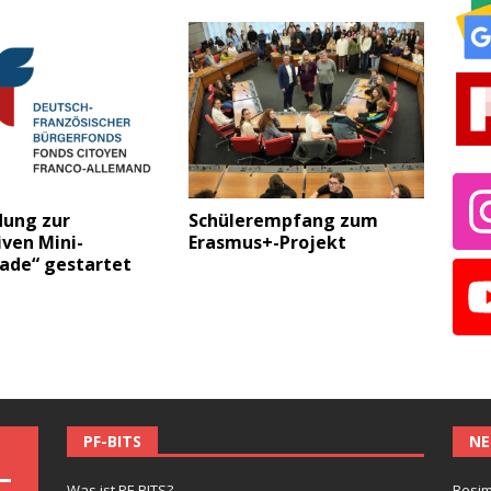
ung zur
Schülerempfang zum
iven Mini-
Erasmus+-Projekt
ade“ gestartet
PF-BITS
NE
Was ist PF-BITS?
Besim