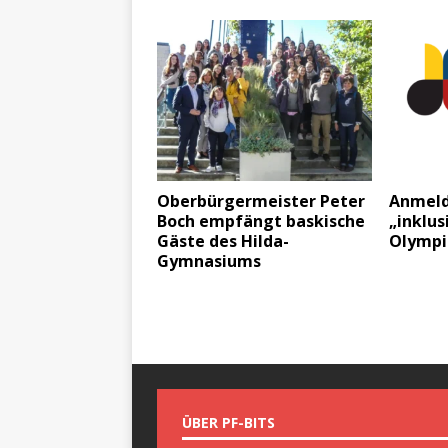
Oberbürgermeister Peter
Anmeld
Boch empfängt baskische
„inklus
Gäste des Hilda-
Olympi
Gymnasiums
ÜBER PF-BITS