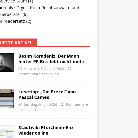
Service Staffl (1)
hönfuß · Digel · Koch Rechtsanwälte und
uerberater (6)
i Niedersetz (2)
UESTE ARTIKEL
Besim Karadeniz: Der Mann
hinter PF-Bits lebt nicht mehr
Mittwoch, 5. August 2026
Kommentare deaktiviert
Lesetipp: „Die Brezel“ von
Pascal Cames
Samstag, 6. Juni 2026
Kommentare
deaktiviert
Stadtwiki Pforzheim-Enz
wieder online