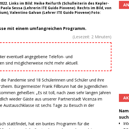
22. Links im Bild: Heike Reifurth (Schulleiterin des Kepler-
AN
aola Sessa (Lehrerin ITE Guido Piovene). Rechts im Bild, von
ium), Valentino Galvan (Lehrer ITE Guido Piovene) Foto:
asse mit einem umfangreichen Programm.
(Lesezeit:
2
Minuten)
 Hier eventuell angegebene Telefon- und
 sind möglicherweise nicht mehr aktuell.
die Pandemie sind 18 Schülerinnen und Schüler und ihre
rzheim. Bürgermeister Frank Fillbrunn hat die Jugendlichen
mmen geheißen: „Es ist toll, nach zwei sehr langen Jahren
AK
lich wieder Gäste aus unserer Partnerstadt Vicenza im
he Austauschklasse ist sechs Tage zu Besuch in der
Namh
such
Int
h stattfindet, hat ein buntes Programm für die