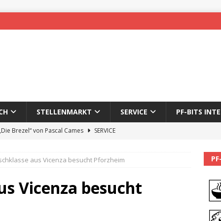
CH
STELLENMARKT
SERVICE
PF-BITS INT
 „Die Brezel“ von Pascal Cames
SERVICE
forzheim-Enz wieder online
STADTLEBEN
PF
schklasse aus Vicenza besucht Pforzheim
eichnung des 65. Fasnetsumzugs Dillweißenstein
us Vicenza besucht
]
We’ll be back.
PF-BITS INTERN
Karadeniz: Der Mann hinter PF-Bits lebt nicht mehr
ALLGEMEIN