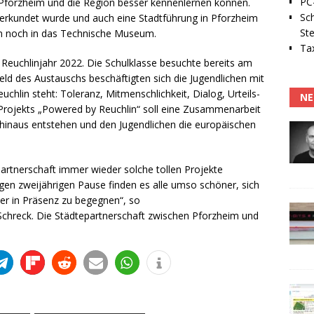
PC-
Pforzheim und die Region besser kennenlernen können.
Sc
rkundet wurde und auch eine Stadtführung in Pforzheim
Ste
 noch in das Technische Museum.
Tax
 Reuchlinjahr 2022. Die Schulklasse besuchte bereits am
ld des Austauschs beschäftigten sich die Jugendlichen mit
chlin steht: Toleranz, Mitmenschlichkeit, Dialog, Urteils-
NE
rojekts „Powered by Reuchlin“ soll eine Zusammenarbeit
hinaus entstehen und den Jugendlichen die europäischen
partnerschaft immer wieder solche tollen Projekte
igen zweijährigen Pause finden es alle umso schöner, sich
der in Präsenz zu begegnen“, so
Schreck. Die Städtepartnerschaft zwischen Pforzheim und