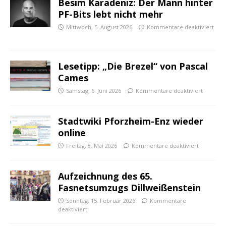
Besim Karadeniz: Der Mann hinter
PF-Bits lebt nicht mehr
Mittwoch, 5. August 2026
Kommentare deaktiviert
Lesetipp: „Die Brezel“ von Pascal
Cames
Samstag, 6. Juni 2026
Kommentare deaktiviert
Stadtwiki Pforzheim-Enz wieder
online
Freitag, 8. Mai 2026
Kommentare deaktiviert
Aufzeichnung des 65.
Fasnetsumzugs Dillweißenstein
Sonntag, 15. Februar 2026
Kommentare
deaktiviert