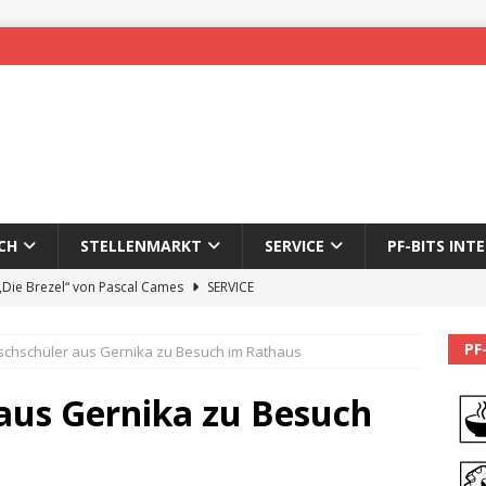
CH
STELLENMARKT
SERVICE
PF-BITS INT
 „Die Brezel“ von Pascal Cames
SERVICE
forzheim-Enz wieder online
STADTLEBEN
PF
schschüler aus Gernika zu Besuch im Rathaus
eichnung des 65. Fasnetsumzugs Dillweißenstein
aus Gernika zu Besuch
]
We’ll be back.
PF-BITS INTERN
Karadeniz: Der Mann hinter PF-Bits lebt nicht mehr
ALLGEMEIN