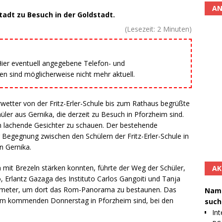
AN
adt zu Besuch in der Goldstadt.
(Lesezeit:
2
Minuten)
 Hier eventuell angegebene Telefon- und
 sind möglicherweise nicht mehr aktuell.
tter von der Fritz-Erler-Schule bis zum Rathaus begrüßte
er aus Gernika, die derzeit zu Besuch in Pforzheim sind.
n lachende Gesichter zu schauen. Der bestehende
 Begegnung zwischen den Schülern der Fritz-Erler-Schule in
n Gernika.
mit Brezeln stärken konnten, führte der Weg der Schüler,
AK
o, Erlantz Gazaga des Instituto Carlos Gangoiti und Tanja
asometer, um dort das Rom-Panorama zu bestaunen. Das
Namh
zum kommenden Donnerstag in Pforzheim sind, bei den
such
Int