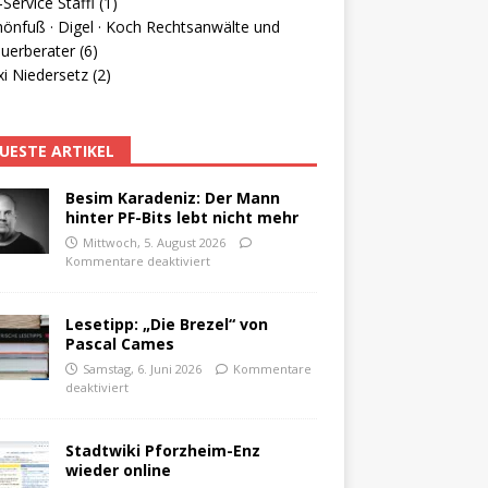
Service Staffl (1)
hönfuß · Digel · Koch Rechtsanwälte und
uerberater (6)
i Niedersetz (2)
UESTE ARTIKEL
Besim Karadeniz: Der Mann
hinter PF-Bits lebt nicht mehr
Mittwoch, 5. August 2026
Kommentare deaktiviert
Lesetipp: „Die Brezel“ von
Pascal Cames
Samstag, 6. Juni 2026
Kommentare
deaktiviert
Stadtwiki Pforzheim-Enz
wieder online