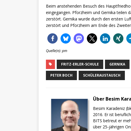
Beim anstehenden Besuch des Hauptfriedhofs 
eingegangen. Pforzheim und Gernika teilen da
zerstört. Gernika wurde durch den ersten Lu
zerstört und Pforzheim am Ende des Zweiten W
Quelle(n): pm
FRITZ-ERLER-SCHULE
GERNIKA
PETER BOCH
SCHÜLERAUSTAUSCH
Über Besim Kar
Besim Karadeniz (bk
2016. Er ist berufli
BITS betreut er meh
über 25-jährigen On