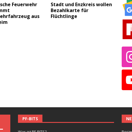
ische Feuerwehr
Stadt und Enzkreis wollen
immt
Bezahlkarte für
ehrfahrzeug aus
Flüchtlinge
eim
PF-BITS
NE
Was ist PF-BITS?
Besim