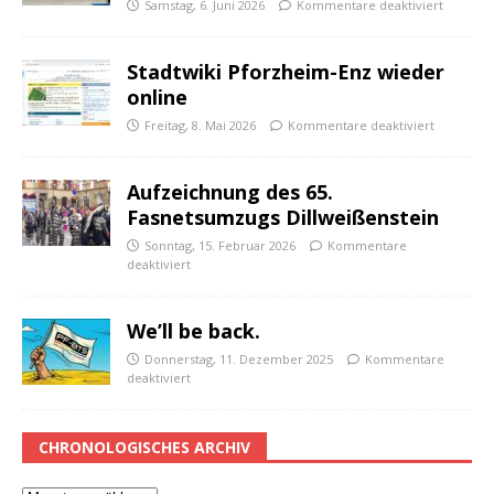
Samstag, 6. Juni 2026
Kommentare deaktiviert
Stadtwiki Pforzheim-Enz wieder
online
Freitag, 8. Mai 2026
Kommentare deaktiviert
Aufzeichnung des 65.
Fasnetsumzugs Dillweißenstein
Sonntag, 15. Februar 2026
Kommentare
deaktiviert
We’ll be back.
Donnerstag, 11. Dezember 2025
Kommentare
deaktiviert
CHRONOLOGISCHES ARCHIV