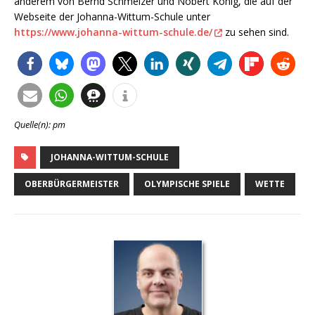
anderem von Bernd Schmelzer und Nobert König, die auf der
Webseite der Johanna-Wittum-Schule unter
https://www.johanna-wittum-schule.de/
zu sehen sind.
Quelle(n): pm
JOHANNA-WITTUM-SCHULE
OBERBÜRGERMEISTER
OLYMPISCHE SPIELE
WETTE