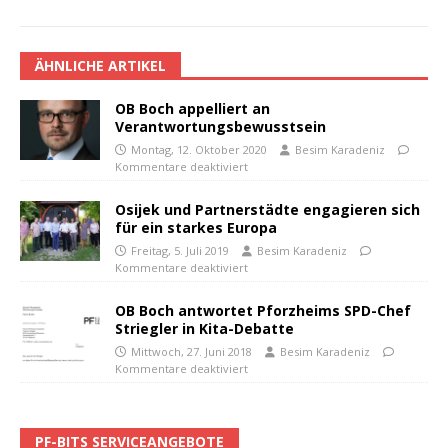
ÄHNLICHE ARTIKEL
OB Boch appelliert an
Verantwortungsbewusstsein
Montag, 12. Oktober 2020
Besim Karadeniz
Kommentare deaktiviert
Osijek und Partnerstädte engagieren sich
für ein starkes Europa
Freitag, 5. Juli 2019
Besim Karadeniz
Kommentare deaktiviert
OB Boch antwortet Pforzheims SPD-Chef
Striegler in Kita-Debatte
Mittwoch, 27. Juni 2018
Besim Karadeniz
Kommentare deaktiviert
PF-BITS SERVICEANGEBOTE