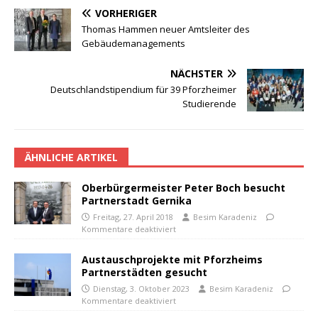
VORHERIGER
Thomas Hammen neuer Amtsleiter des
Gebäudemanagements
NÄCHSTER
Deutschlandstipendium für 39 Pforzheimer
Studierende
ÄHNLICHE ARTIKEL
Oberbürgermeister Peter Boch besucht
Partnerstadt Gernika
Freitag, 27. April 2018
Besim Karadeniz
Kommentare deaktiviert
Austauschprojekte mit Pforzheims
Partnerstädten gesucht
Dienstag, 3. Oktober 2023
Besim Karadeniz
Kommentare deaktiviert