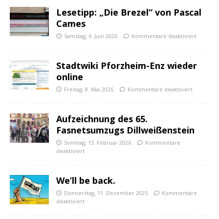
Lesetipp: „Die Brezel“ von Pascal
Cames
Samstag, 6. Juni 2026
Kommentare deaktiviert
Stadtwiki Pforzheim-Enz wieder
online
Freitag, 8. Mai 2026
Kommentare deaktiviert
Aufzeichnung des 65.
Fasnetsumzugs Dillweißenstein
Sonntag, 15. Februar 2026
Kommentare
deaktiviert
We’ll be back.
Donnerstag, 11. Dezember 2025
Kommentare
deaktiviert