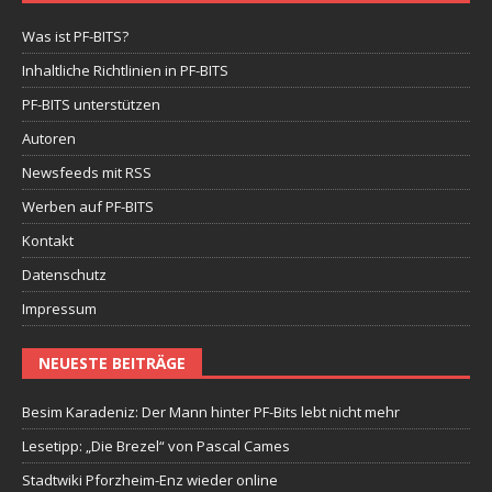
Was ist PF-BITS?
Inhaltliche Richtlinien in PF-BITS
PF-BITS unterstützen
Autoren
Newsfeeds mit RSS
Werben auf PF-BITS
Kontakt
Datenschutz
Impressum
NEUESTE BEITRÄGE
Besim Karadeniz: Der Mann hinter PF-Bits lebt nicht mehr
Lesetipp: „Die Brezel“ von Pascal Cames
Stadtwiki Pforzheim-Enz wieder online