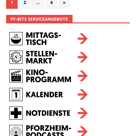
1
2
…
4
»
PF-BITS SERVICEANGEBOTE