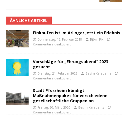
ÄHNLICHE ARTIKEL
Einkaufen ist im Arlinger jetzt ein Erlebnis
Donnerstag, 15. Februar 2018
Björn Fix
Kommentare deaktiviert
Vorschläge für „Ehrungsabend“ 2023
gesucht
Dienstag, 21. Februar 2023
Besim Karadeniz
Kommentare deaktiviert
Stadt Pforzheim kündigt
Maßnahmenpaket für verschiedene
gesellschaftliche Gruppen an
Freitag, 20. März 2020
Besim Karadeniz
Kommentare deaktiviert