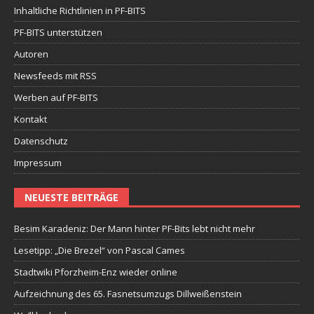
Inhaltliche Richtlinien in PF-BITS
PF-BITS unterstützen
Autoren
Newsfeeds mit RSS
Werben auf PF-BITS
Kontakt
Datenschutz
Impressum
NEUESTE BEITRÄGE
Besim Karadeniz: Der Mann hinter PF-Bits lebt nicht mehr
Lesetipp: „Die Brezel“ von Pascal Cames
Stadtwiki Pforzheim-Enz wieder online
Aufzeichnung des 65. Fasnetsumzugs Dillweißenstein