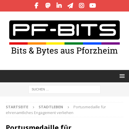
STARTSEITE
STADTLEBEN
Portusmedaille für
ehrenamtliches Engagement verliehen
Portusmedaille für