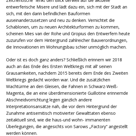
Zeichentische“ lenkt den Blick derweil auf die aktuelle
entwerferische Misere und lädt dazu ein, sich mit der Stadt an
sich, mit den darin befindlichen Bauformen
auseinanderzusetzen und neu zu denken. Vernichtet die
Schablonen, um zu neuen Architekturformen zu kommen,
scheinen Mies van der Rohe und Gropius den Entwerfern heute
zuzurufen vor dem Hintergrund zahlreicher Bauverordnungen,
die Innovationen im Wohnungsbau schier unmöglich machen.
Oder ist es doch ganz anders? Schließlich erinnern wir 2018
auch an das Ende des Ersten Weltkriegs mit all‘ seinen
Grausamkeiten, nachdem 2015 bereits dem Ende des Zweiten
Weltkriegs gedacht worden war. Und die zusätzlichen
Wachtürme an den Gleisen, die Fahnen in Schwarz-Weiß-
Magenta, die an eine überdimensionierte Guillotine erinnernde
Abschneidvorrichtung legen gänzlich andere
Interpretationsansätze nah, die vor dem Hintergrund der
Zunahme antisemitisch motivierter Gewalttaten ebenso
zeitaktuell sind, wie die haus-und wohn- immanenten
Überlegungen, die angesichts von Sarows „Factory“ angestellt
werden können.