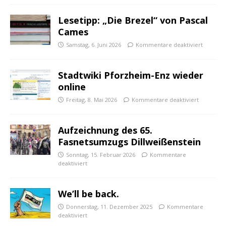
Lesetipp: „Die Brezel“ von Pascal
Cames
Samstag, 6. Juni 2026
Kommentare deaktiviert
Stadtwiki Pforzheim-Enz wieder
online
Freitag, 8. Mai 2026
Kommentare deaktiviert
Aufzeichnung des 65.
Fasnetsumzugs Dillweißenstein
Sonntag, 15. Februar 2026
Kommentare
deaktiviert
We’ll be back.
Donnerstag, 11. Dezember 2025
Kommentare
deaktiviert