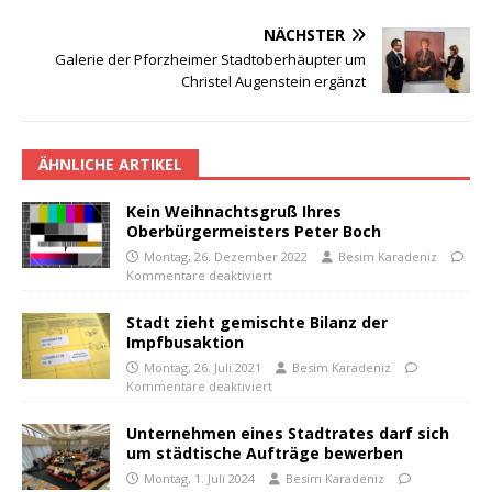
NÄCHSTER
Galerie der Pforzheimer Stadtoberhäupter um
Christel Augenstein ergänzt
ÄHNLICHE ARTIKEL
Kein Weihnachtsgruß Ihres
Oberbürgermeisters Peter Boch
Montag, 26. Dezember 2022
Besim Karadeniz
Kommentare deaktiviert
Stadt zieht gemischte Bilanz der
Impfbusaktion
Montag, 26. Juli 2021
Besim Karadeniz
Kommentare deaktiviert
Unternehmen eines Stadtrates darf sich
um städtische Aufträge bewerben
Montag, 1. Juli 2024
Besim Karadeniz