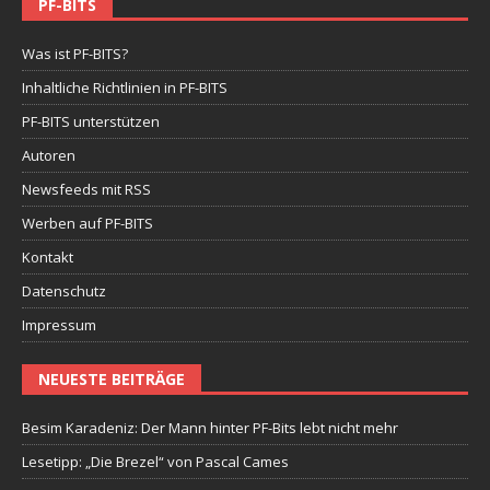
PF-BITS
Was ist PF-BITS?
Inhaltliche Richtlinien in PF-BITS
PF-BITS unterstützen
Autoren
Newsfeeds mit RSS
Werben auf PF-BITS
Kontakt
Datenschutz
Impressum
NEUESTE BEITRÄGE
Besim Karadeniz: Der Mann hinter PF-Bits lebt nicht mehr
Lesetipp: „Die Brezel“ von Pascal Cames