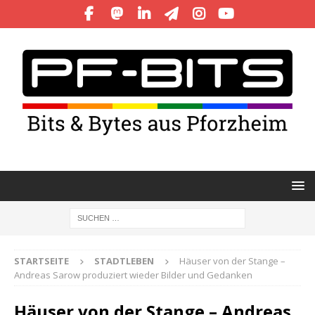
STARTSEITE
STADTLEBEN
Häuser von der Stange –
Andreas Sarow produziert wieder Bilder und Gedanken
Häuser von der Stange – Andreas