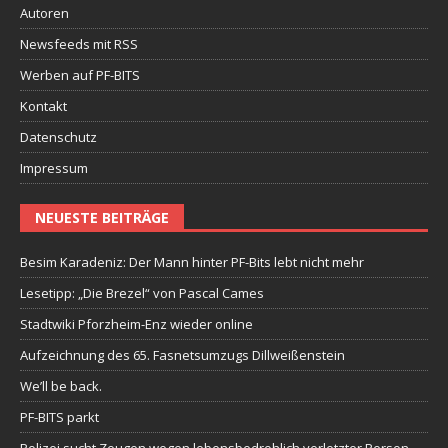
Autoren
Newsfeeds mit RSS
Werben auf PF-BITS
Kontakt
Datenschutz
Impressum
NEUESTE BEITRÄGE
Besim Karadeniz: Der Mann hinter PF-Bits lebt nicht mehr
Lesetipp: „Die Brezel“ von Pascal Cames
Stadtwiki Pforzheim-Enz wieder online
Aufzeichnung des 65. Fasnetsumzugs Dillweißenstein
We’ll be back.
PF-BITS parkt
Polizei sucht Zeugen wegen lebensbedrohlich verletzter Person