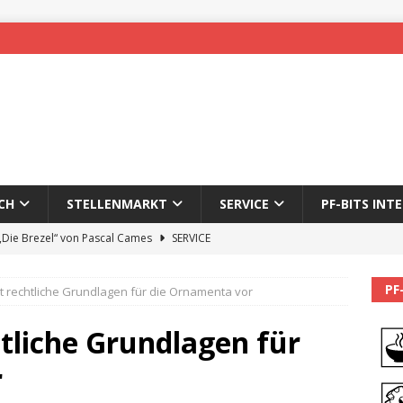
CH
STELLENMARKT
SERVICE
PF-BITS INT
 „Die Brezel“ von Pascal Cames
SERVICE
forzheim-Enz wieder online
STADTLEBEN
PF
et rechtliche Grundlagen für die Ornamenta vor
eichnung des 65. Fasnetsumzugs Dillweißenstein
htliche Grundlagen für
]
We’ll be back.
PF-BITS INTERN
r
Karadeniz: Der Mann hinter PF-Bits lebt nicht mehr
ALLGEMEIN