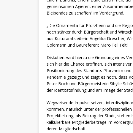
gemeinsamen Agieren, einer Zusammenarbeit v
Bleibendes zu schaffen“ im Vordergrund.
„Die Ornamenta für Pforzheim und die Region 
noch stärker durch Bürgerschaft und Wirtsc
aus Kulturamtsleiterin Angelika Drescher, Wi
Goldmann und Baureferent Marc-Tell Feltl.
Diskutiert wird hierzu die Gründung eines V
sich hier die Chance eröffnen, sich intensiver 
Positionierung des Standorts Pforzheim und R
Pandemie gezeigt und zeigt es noch, dass K
Peter Boch und Bürgermeisterin Sibylle Schü
der Identitätsfindung und am Image der Stadt
Wegweisende Impulse setzen, interdisziplin
kommen, natürlich unter der professionellen 
Projektleitung, als Beitrag der Stadt, stehe
kalkulierbare Mitgliederbeiträge im Vorderg
deren Mitgliedschaft.