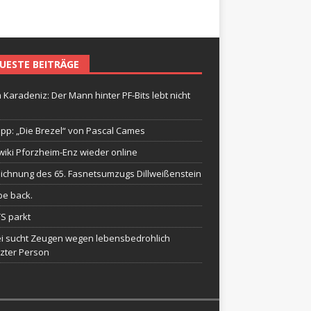
UESTE BEITRÄGE
 Karadeniz: Der Mann hinter PF-Bits lebt nicht
ipp: „Die Brezel“ von Pascal Cames
wiki Pforzheim-Enz wieder online
ichnung des 65. Fasnetsumzugs Dillweißenstein
be back.
TS parkt
ei sucht Zeugen wegen lebensbedrohlich
tzter Person