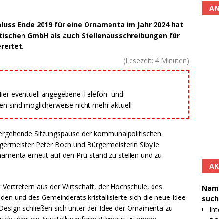
AN
uss Ende 2019 für eine Ornamenta im Jahr 2024 hat
dtischen GmbH als auch Stellenausschreibungen für
reitet.
(Lesezeit:
4
Minuten)
 Hier eventuell angegebene Telefon- und
 sind möglicherweise nicht mehr aktuell.
ergehende Sitzungspause der kommunalpolitischen
rmeister Peter Boch und Bürgermeisterin Sibylle
rnamenta erneut auf den Prüfstand zu stellen und zu
AK
 Vertretern aus der Wirtschaft, der Hochschule, des
Namh
en und des Gemeinderats kristallisierte sich die neue Idee
such
 Design schließen sich unter der Idee der Ornamenta zu
Int
ich über ein Ausstellungsformat hinaus zu einem