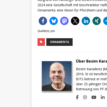
2024 eine Gesellschaft mit beschränkter Haf
Ornamenta: eine Vision für Pforzheim und di
Quelle(n): pm
ORNAMENTA
Über Besim Kar
Besim Karadeniz (bk
2016. Er ist berufli
BITS betreut er meh
über 25-jährigen On
Betreuung von PF-BI