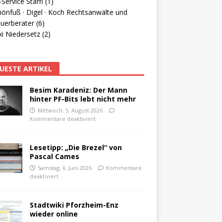
Service Staffl (1)
hönfuß · Digel · Koch Rechtsanwälte und
uerberater (6)
i Niedersetz (2)
UESTE ARTIKEL
Besim Karadeniz: Der Mann
hinter PF-Bits lebt nicht mehr
Mittwoch, 5. August 2026
Kommentare deaktiviert
Lesetipp: „Die Brezel“ von
Pascal Cames
Samstag, 6. Juni 2026
Kommentare
deaktiviert
Stadtwiki Pforzheim-Enz
wieder online