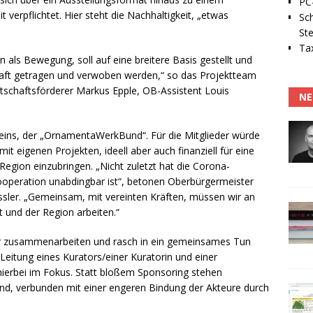
PC-
erpflichtet. Hier steht die Nachhaltigkeit, „etwas
Sc
Ste
Tax
als Bewegung, soll auf eine breitere Basis gestellt und
haft getragen und verwoben werden,“ so das Projektteam
rtschaftsförderer Markus Epple, OB-Assistent Louis
NE
ereins, der „OrnamentaWerkBund“. Für die Mitglieder würde
mit eigenen Projekten, ideell aber auch finanziell für eine
egion einzubringen. „Nicht zuletzt hat die Corona-
ooperation unabdingbar ist“, betonen Oberbürgermeister
ssler. „Gemeinsam, mit vereinten Kräften, müssen wir an
 und der Region arbeiten.“
är zusammenarbeiten und rasch in ein gemeinsames Tun
Leitung eines Kurators/einer Kuratorin und einer
n hierbei im Fokus. Statt bloßem Sponsoring stehen
rund, verbunden mit einer engeren Bindung der Akteure durch