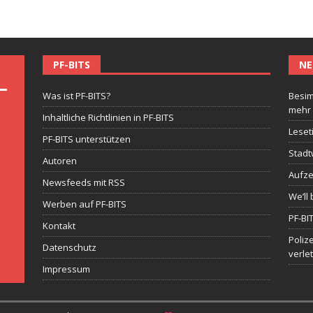
PF-BITS
NE
Was ist PF-BITS?
Besim
mehr
Inhaltliche Richtlinien in PF-BITS
Leset
PF-BITS unterstützen
Stadt
Autoren
Aufze
Newsfeeds mit RSS
We’ll 
Werben auf PF-BITS
PF-BI
Kontakt
Poliz
Datenschutz
verle
Impressum