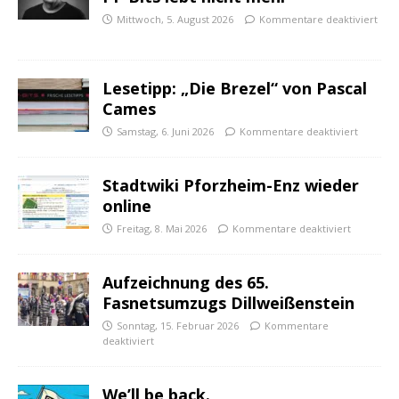
Mittwoch, 5. August 2026
Kommentare deaktiviert
Lesetipp: „Die Brezel“ von Pascal
Cames
Samstag, 6. Juni 2026
Kommentare deaktiviert
Stadtwiki Pforzheim-Enz wieder
online
Freitag, 8. Mai 2026
Kommentare deaktiviert
Aufzeichnung des 65.
Fasnetsumzugs Dillweißenstein
Sonntag, 15. Februar 2026
Kommentare
deaktiviert
We’ll be back.