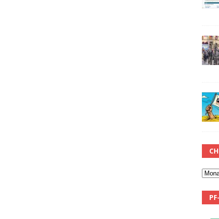
CH
PF