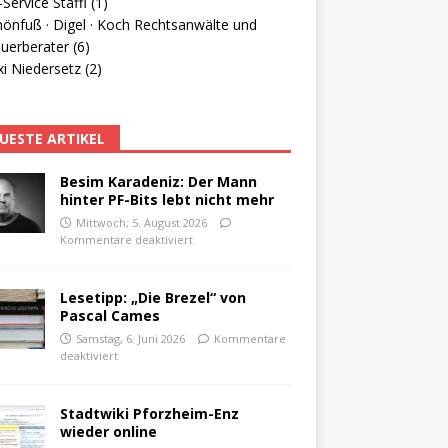
Service Staffl (1)
hönfuß · Digel · Koch Rechtsanwälte und
uerberater (6)
i Niedersetz (2)
UESTE ARTIKEL
Besim Karadeniz: Der Mann
hinter PF-Bits lebt nicht mehr
Mittwoch, 5. August 2026
Kommentare deaktiviert
Lesetipp: „Die Brezel“ von
Pascal Cames
Samstag, 6. Juni 2026
Kommentare
deaktiviert
Stadtwiki Pforzheim-Enz
wieder online