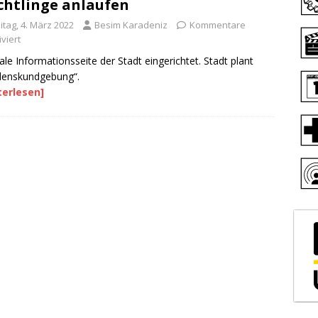
chtlinge anlaufen
itag, 4. März 2022
Besim Karadeniz
Kommentare
viert
ale Informationsseite der Stadt eingerichtet. Stadt plant
denskundgebung“.
terlesen]