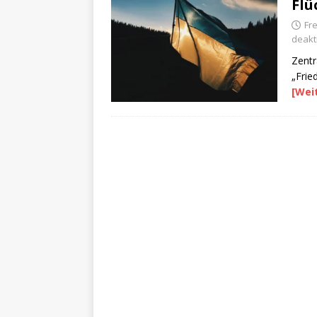
Flü
Fre
deakti
Zentr
„Frie
[Wei