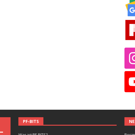
PF-BITS
NE
Was ist PF-BITS?
Besim