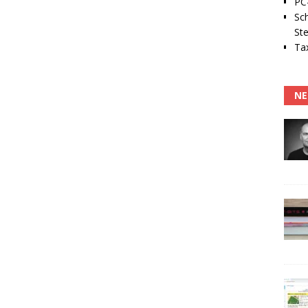
PC-
Sc
Ste
Tax
NE