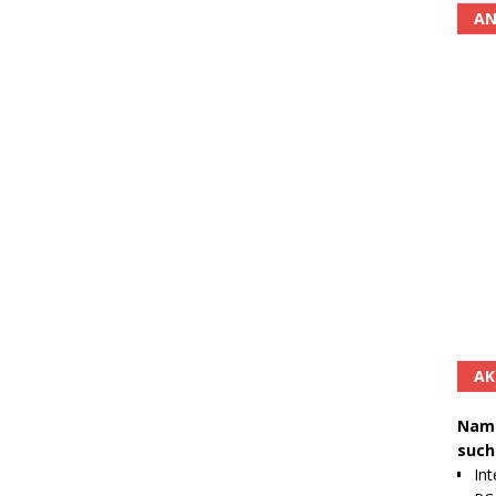
AN
AK
Namh
such
Int