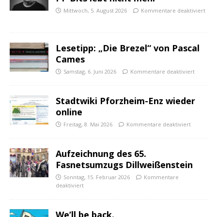
Mittwoch, 5. August 2026
Kommentare deaktiviert
Lesetipp: „Die Brezel“ von Pascal
Cames
Samstag, 6. Juni 2026
Kommentare deaktiviert
Stadtwiki Pforzheim-Enz wieder
online
Freitag, 8. Mai 2026
Kommentare deaktiviert
Aufzeichnung des 65.
Fasnetsumzugs Dillweißenstein
Sonntag, 15. Februar 2026
Kommentare
deaktiviert
We’ll be back.