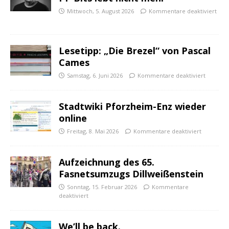
Mittwoch, 5. August 2026
Kommentare deaktiviert
Lesetipp: „Die Brezel“ von Pascal
Cames
Samstag, 6. Juni 2026
Kommentare deaktiviert
Stadtwiki Pforzheim-Enz wieder
online
Freitag, 8. Mai 2026
Kommentare deaktiviert
Aufzeichnung des 65.
Fasnetsumzugs Dillweißenstein
Sonntag, 15. Februar 2026
Kommentare
deaktiviert
We’ll be back.