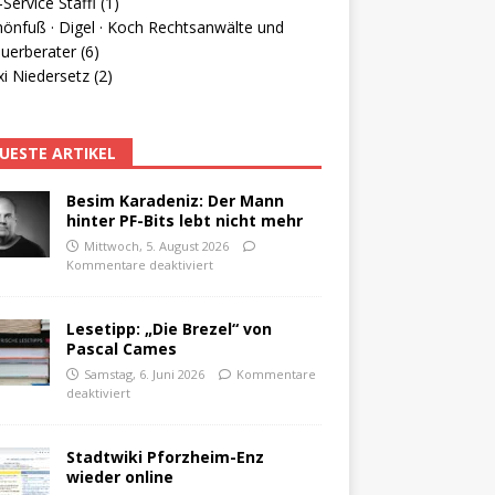
Service Staffl (1)
hönfuß · Digel · Koch Rechtsanwälte und
uerberater (6)
i Niedersetz (2)
UESTE ARTIKEL
Besim Karadeniz: Der Mann
hinter PF-Bits lebt nicht mehr
Mittwoch, 5. August 2026
Kommentare deaktiviert
Lesetipp: „Die Brezel“ von
Pascal Cames
Samstag, 6. Juni 2026
Kommentare
deaktiviert
Stadtwiki Pforzheim-Enz
wieder online