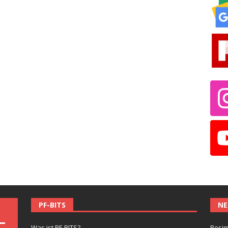
PF-BITS
NE
Was ist PF-BITS?
Besim