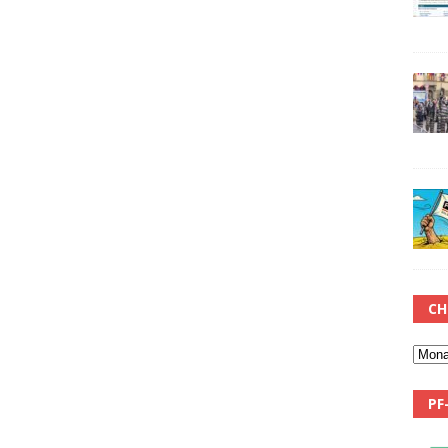
CH
PF