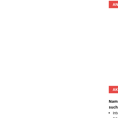
AN
AK
Namh
such
Int