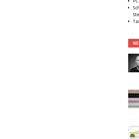
PC-
Sc
Ste
Tax
NE