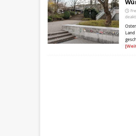
Wür
Fre
deakti
Oster
Land 
gesc
[Wei