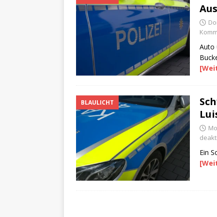
Au
Do
Komme
Auto 
Bucke
[Wei
Sch
BLAULICHT
Lui
Mon
deakti
Ein S
[Wei