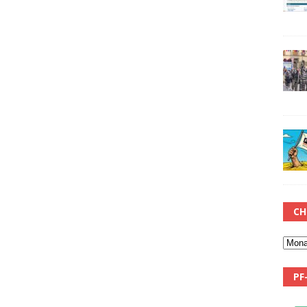
CH
PF