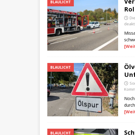
Ver
BLAULICHT
Rol
Di
deakti
Missa
schwe
[Wei
Ölv
BLAULICHT
Unf
So
Komme
Noch 
durch
[Wei
Sch
BLAULICHT