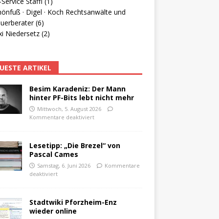
Service Staffl (1)
hönfuß · Digel · Koch Rechtsanwälte und
uerberater (6)
i Niedersetz (2)
UESTE ARTIKEL
Besim Karadeniz: Der Mann
hinter PF-Bits lebt nicht mehr
Mittwoch, 5. August 2026
Kommentare deaktiviert
Lesetipp: „Die Brezel“ von
Pascal Cames
Samstag, 6. Juni 2026
Kommentare
deaktiviert
Stadtwiki Pforzheim-Enz
wieder online