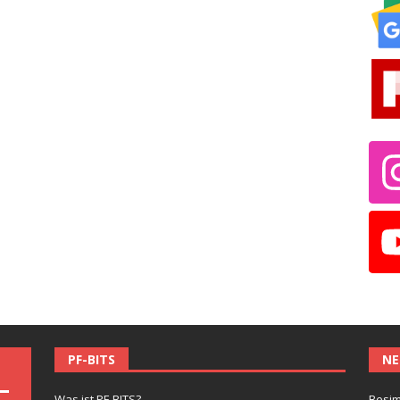
PF-BITS
NE
Was ist PF-BITS?
Besim