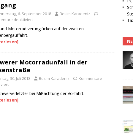
PC-
sgang
Sc
Ste
nnerstag, 6. September 2018
Besim Karadeniz
ntare deaktiviert
Tax
und Motorrad verunglücken auf der zweiten
nbergauffahrt.
NE
terlesen]
werer Motorradunfall in der
senstraße
tag, 30. Juli 2018
Besim Karadeniz
Kommentare
viert
chwerverletzter bei Mißachtung der Vorfahrt.
terlesen]