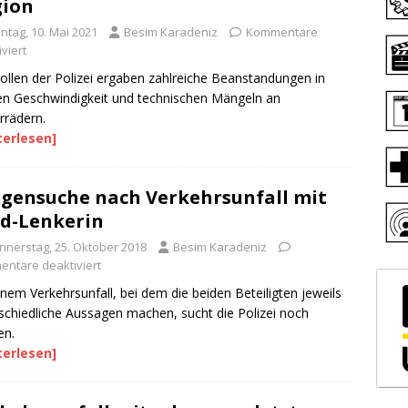
gion
ntag, 10. Mai 2021
Besim Karadeniz
Kommentare
viert
ollen der Polizei ergaben zahlreiche Beanstandungen in
n Geschwindigkeit und technischen Mängeln an
rädern.
terlesen]
gensuche nach Verkehrsunfall mit
d-Lenkerin
nnerstag, 25. Oktober 2018
Besim Karadeniz
ntare deaktiviert
inem Verkehrsunfall, bei dem die beiden Beteiligten jeweils
schiedliche Aussagen machen, sucht die Polizei noch
en.
terlesen]