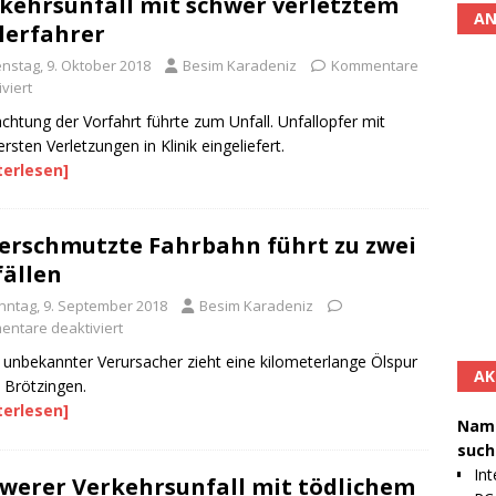
kehrsunfall mit schwer verletztem
AN
lerfahrer
enstag, 9. Oktober 2018
Besim Karadeniz
Kommentare
viert
chtung der Vorfahrt führte zum Unfall. Unfallopfer mit
rsten Verletzungen in Klinik eingeliefert.
terlesen]
erschmutzte Fahrbahn führt zu zwei
ällen
nntag, 9. September 2018
Besim Karadeniz
ntare deaktiviert
unbekannter Verursacher zieht eine kilometerlange Ölspur
AK
 Brötzingen.
terlesen]
Namh
such
Int
werer Verkehrsunfall mit tödlichem