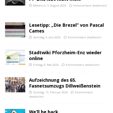
Mittwoch, 5. August 2026
Kommentare deaktiviert
Lesetipp: „Die Brezel“ von Pascal
Cames
Samstag, 6. Juni 2026
Kommentare deaktiviert
Stadtwiki Pforzheim-Enz wieder
online
Freitag, 8. Mai 2026
Kommentare deaktiviert
Aufzeichnung des 65.
Fasnetsumzugs Dillweißenstein
Sonntag, 15. Februar 2026
Kommentare
deaktiviert
We’ll be back.