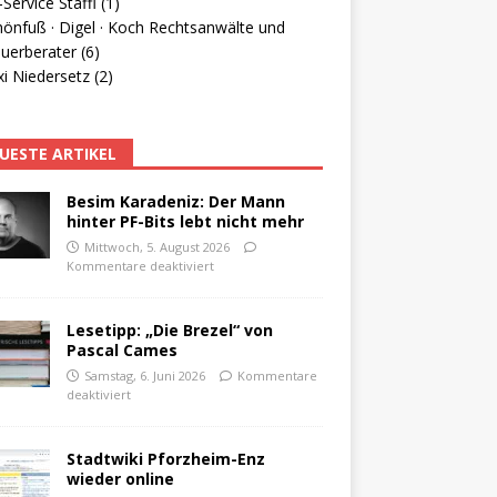
Service Staffl (1)
hönfuß · Digel · Koch Rechtsanwälte und
uerberater (6)
i Niedersetz (2)
UESTE ARTIKEL
Besim Karadeniz: Der Mann
hinter PF-Bits lebt nicht mehr
Mittwoch, 5. August 2026
Kommentare deaktiviert
Lesetipp: „Die Brezel“ von
Pascal Cames
Samstag, 6. Juni 2026
Kommentare
deaktiviert
Stadtwiki Pforzheim-Enz
wieder online