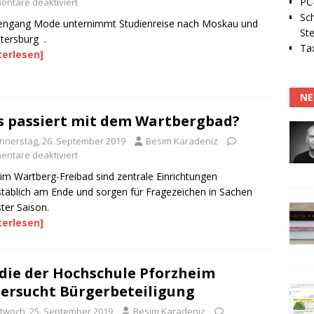
PC-
ntare deaktiviert
Sc
iengang Mode unternimmt Studienreise nach Moskau und
Ste
etersburg .
Tax
terlesen]
NE
 passiert mit dem Wartbergbad?
nnerstag, 26. September 2019
Besim Karadeniz
ntare deaktiviert
im Wartberg-Freibad sind zentrale Einrichtungen
täblich am Ende und sorgen für Fragezeichen in Sachen
ter Saison.
terlesen]
die der Hochschule Pforzheim
ersucht Bürgerbeteiligung
ttwoch, 25. September 2019
Besim Karadeniz