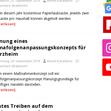
ttwoch, 25. September 2019
Besim Karadeniz
ntare deaktiviert
in diesem Jahr kostenlose Papierlaubsäcke. Jeweils zwei
äcke pro Haushalt können abgeholt werden.
terlesen]
nung eines
mafolgenanpassungskonzepts für
rzheim
enstag, 24. September 2019
Besim Karadeniz
ntare deaktiviert
n einem Maßnahmenkonzept soll ein
folgenanpassungskonzept Planungsgrundlage für
ftiges Handeln darstellen.
terlesen]
tes Treiben auf dem