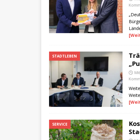
Komme
„Deut
Bürge
Lände
[Wei
Trä
STADTLEBEN
„Pu
Mi
Komme
Weite
Weite
[Wei
Kos
SERVICE
Sta