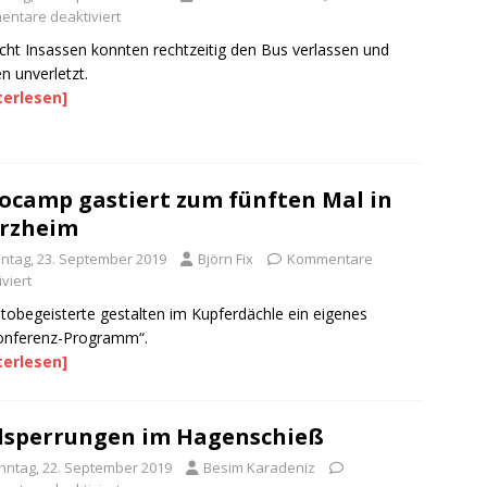
ntare deaktiviert
acht Insassen konnten rechtzeitig den Bus verlassen und
en unverletzt.
terlesen]
ocamp gastiert zum fünften Mal in
rzheim
ntag, 23. September 2019
Björn Fix
Kommentare
viert
tobegeisterte gestalten im Kupferdächle ein eigenes
onferenz-Programm“.
terlesen]
lsperrungen im Hagenschieß
nntag, 22. September 2019
Besim Karadeniz