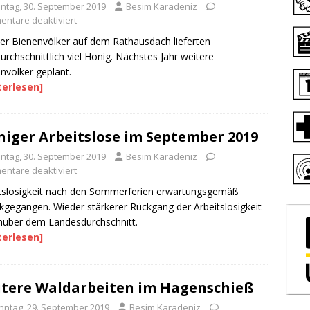
ntag, 30. September 2019
Besim Karadeniz
ntare deaktiviert
ier Bienenvölker auf dem Rathausdach lieferten
urchschnittlich viel Honig. Nächstes Jahr weitere
nvölker geplant.
terlesen]
iger Arbeitslose im September 2019
ntag, 30. September 2019
Besim Karadeniz
ntare deaktiviert
tslosigkeit nach den Sommerferien erwartungsgemäß
kgegangen. Wieder stärkerer Rückgang der Arbeitslosigkeit
über dem Landesdurchschnitt.
terlesen]
tere Waldarbeiten im Hagenschieß
nntag, 29. September 2019
Besim Karadeniz