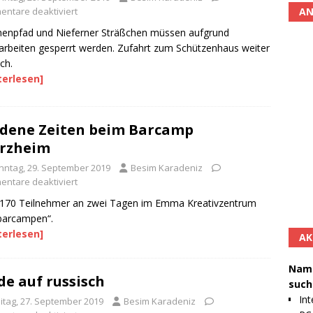
AN
ntare deaktiviert
henpfad und Nieferner Sträßchen müssen aufgrund
arbeiten gesperrt werden. Zufahrt zum Schützenhaus weiter
ch.
terlesen]
dene Zeiten beim Barcamp
rzheim
nntag, 29. September 2019
Besim Karadeniz
ntare deaktiviert
170 Teilnehmer an zwei Tagen im Emma Kreativzentrum
barcampen“.
terlesen]
AK
Namh
e auf russisch
such
Int
eitag, 27. September 2019
Besim Karadeniz