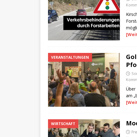
Komme
Kirsc
Forst
mögli
[Wei
Gol
VERANSTALTUNGEN
Pfo
So
Komme
Über 
am „
[Wei
Mod
WIRTSCHAFT
Fr