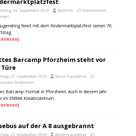
dermarktplatzfest
enstag, 24. September 2019
Björn Fix
Kommentare
viert
jugendring feiert mit dem Kindermarktplatzfest seinen 70.
tstag.
terlesen]
ttes Barcamp Pforzheim steht vor
 Türe
ntag, 23. September 2019
Besim Karadeniz
ntare deaktiviert
es Barcamp-Format in Pforzheim. Auch in diesem Jahr
r im EMMA Kreativzentrum.
terlesen]
sebus auf der A 8 ausgebrannt
ntag, 23. September 2019
Besim Karadeniz