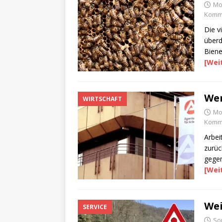
Mo
Komme
Die v
überd
Biene
[Wei
Wen
WIRTSCHAFT
Mo
Komme
Arbei
zurüc
gegen
[Wei
Wei
SERVICE
So