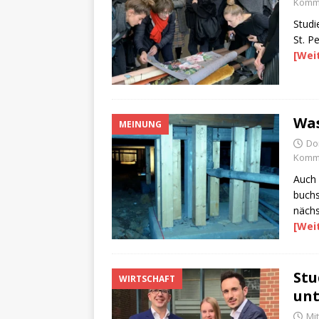
Komme
Stud
St. P
[Wei
Was
MEINUNG
Do
Komme
Auch 
buchs
nächs
[Wei
Stu
WIRTSCHAFT
unt
Mi