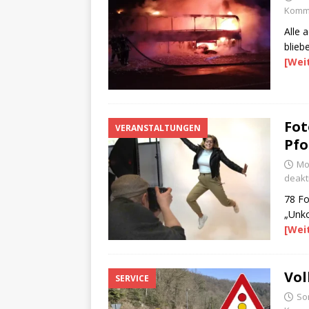
Komme
Alle 
blieb
[Wei
Fot
VERANSTALTUNGEN
Pfo
Mo
deakti
78 Fo
„Unk
[Wei
Vol
SERVICE
So