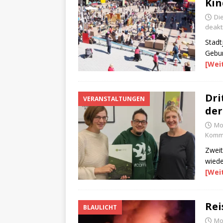
Kin
Di
deakti
Stadt
Gebur
[Wei
Dri
VERANSTALTUNGEN
der
Mo
Komme
Zweit
wiede
[Wei
Rei
BLAULICHT
Mo