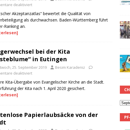
ntare deaktiviert
scher Akzeptanzatlas“ bewertet die Qualität von
rbeteiligung als durchwachsen. Baden-Württemberg führt
r-Ranking an.
terlesen]
gerwechsel bei der Kita
steblume“ in Eutingen
ttwoch, 25. September 2019
Besim Karadeniz
ntare deaktiviert
re Kita-Übergabe von Evangelischer Kirche an die Stadt.
rführung der Kita nach 1. April 2020 gesichert.
CH
terlesen]
tenlose Papierlaubsäcke von der
PF
dt