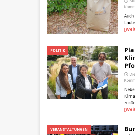
Mi
Komme
Auch 
Laubs
[Wei
Pla
POLITIK
Kli
Pfo
Di
Komme
Nebe
Klima
zukün
[Wei
Bun
VERANSTALTUNGEN