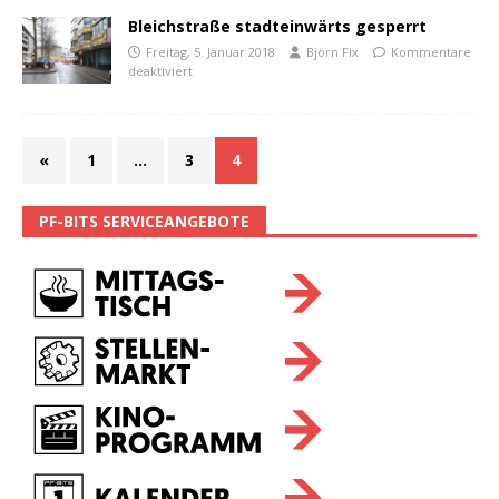
Bleichstraße stadteinwärts gesperrt
Freitag, 5. Januar 2018
Björn Fix
Kommentare
deaktiviert
«
1
…
3
4
PF-BITS SERVICEANGEBOTE