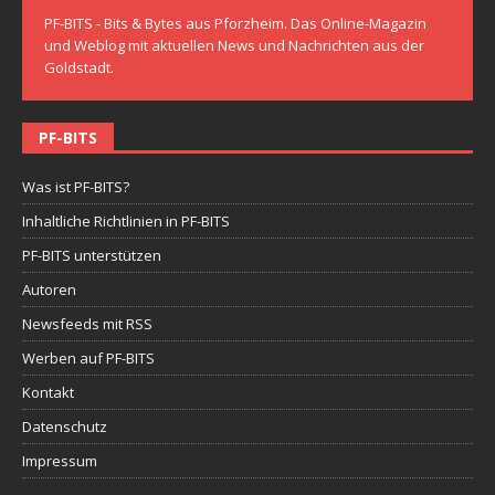
PF-BITS - Bits & Bytes aus Pforzheim. Das Online-Magazin
und Weblog mit aktuellen News und Nachrichten aus der
Goldstadt.
PF-BITS
Was ist PF-BITS?
Inhaltliche Richtlinien in PF-BITS
PF-BITS unterstützen
Autoren
Newsfeeds mit RSS
Werben auf PF-BITS
Kontakt
Datenschutz
Impressum