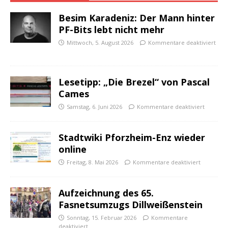
Besim Karadeniz: Der Mann hinter
PF-Bits lebt nicht mehr
Mittwoch, 5. August 2026
Kommentare deaktiviert
Lesetipp: „Die Brezel“ von Pascal
Cames
Samstag, 6. Juni 2026
Kommentare deaktiviert
Stadtwiki Pforzheim-Enz wieder
online
Freitag, 8. Mai 2026
Kommentare deaktiviert
Aufzeichnung des 65.
Fasnetsumzugs Dillweißenstein
Sonntag, 15. Februar 2026
Kommentare
deaktiviert