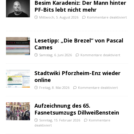
Besim Karadeniz: Der Mann hinter
PF-Bits lebt nicht mehr
Mittwoch, 5. August 2026
Kommentare deaktiviert
Lesetipp: „Die Brezel“ von Pascal
Cames
Samstag, 6. Juni 2026
Kommentare deaktiviert
Stadtwiki Pforzheim-Enz wieder
online
Freitag, 8. Mai 2026
Kommentare deaktiviert
Aufzeichnung des 65.
Fasnetsumzugs Dillweißenstein
Sonntag, 15. Februar 2026
Kommentare
deaktiviert