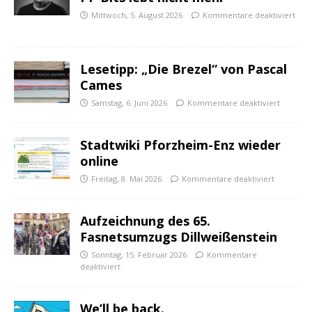
Mittwoch, 5. August 2026
Kommentare deaktiviert
Lesetipp: „Die Brezel“ von Pascal
Cames
Samstag, 6. Juni 2026
Kommentare deaktiviert
Stadtwiki Pforzheim-Enz wieder
online
Freitag, 8. Mai 2026
Kommentare deaktiviert
Aufzeichnung des 65.
Fasnetsumzugs Dillweißenstein
Sonntag, 15. Februar 2026
Kommentare
deaktiviert
We’ll be back.