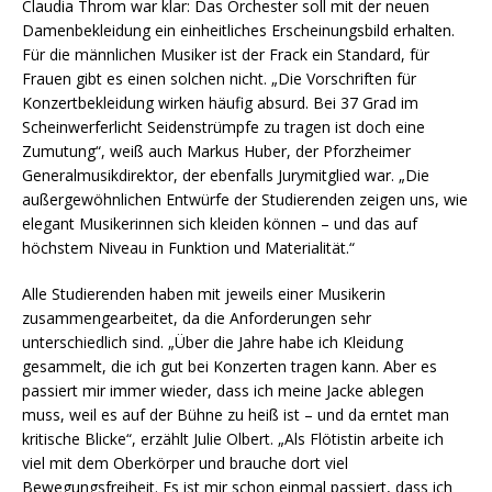
Claudia Throm war klar: Das Orchester soll mit der neuen
Damenbekleidung ein einheitliches Erscheinungsbild erhalten.
Für die männlichen Musiker ist der Frack ein Standard, für
Frauen gibt es einen solchen nicht. „Die Vorschriften für
Konzertbekleidung wirken häufig absurd. Bei 37 Grad im
Scheinwerferlicht Seidenstrümpfe zu tragen ist doch eine
Zumutung“, weiß auch Markus Huber, der Pforzheimer
Generalmusikdirektor, der ebenfalls Jurymitglied war. „Die
außergewöhnlichen Entwürfe der Studierenden zeigen uns, wie
elegant Musikerinnen sich kleiden können – und das auf
höchstem Niveau in Funktion und Materialität.“
Alle Studierenden haben mit jeweils einer Musikerin
zusammengearbeitet, da die Anforderungen sehr
unterschiedlich sind. „Über die Jahre habe ich Kleidung
gesammelt, die ich gut bei Konzerten tragen kann. Aber es
passiert mir immer wieder, dass ich meine Jacke ablegen
muss, weil es auf der Bühne zu heiß ist – und da erntet man
kritische Blicke“, erzählt Julie Olbert. „Als Flötistin arbeite ich
viel mit dem Oberkörper und brauche dort viel
Bewegungsfreiheit. Es ist mir schon einmal passiert, dass ich