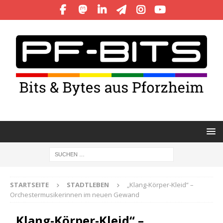
STARTSEITE
STADTLEBEN
„Klang-Körper-Kleid“ –
Orchestermusikerinnen im neuen Gewand
„Klang-Körper-Kleid“ –