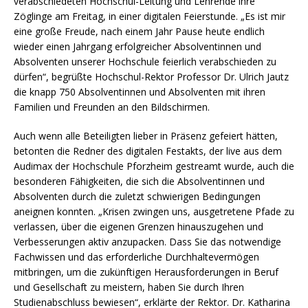
verabschiedeten Hochschul-Leitung und Lehrende ihre
Zöglinge am Freitag, in einer digitalen Feierstunde. „Es ist mir
eine große Freude, nach einem Jahr Pause heute endlich
wieder einen Jahrgang erfolgreicher Absolventinnen und
Absolventen unserer Hochschule feierlich verabschieden zu
dürfen“, begrüßte Hochschul-Rektor Professor Dr. Ulrich Jautz
die knapp 750 Absolventinnen und Absolventen mit ihren
Familien und Freunden an den Bildschirmen.
Auch wenn alle Beteiligten lieber in Präsenz gefeiert hätten,
betonten die Redner des digitalen Festakts, der live aus dem
Audimax der Hochschule Pforzheim gestreamt wurde, auch die
besonderen Fähigkeiten, die sich die Absolventinnen und
Absolventen durch die zuletzt schwierigen Bedingungen
aneignen konnten. „Krisen zwingen uns, ausgetretene Pfade zu
verlassen, über die eigenen Grenzen hinauszugehen und
Verbesserungen aktiv anzupacken. Dass Sie das notwendige
Fachwissen und das erforderliche Durchhaltevermögen
mitbringen, um die zukünftigen Herausforderungen in Beruf
und Gesellschaft zu meistern, haben Sie durch Ihren
Studienabschluss bewiesen“, erklärte der Rektor. Dr. Katharina