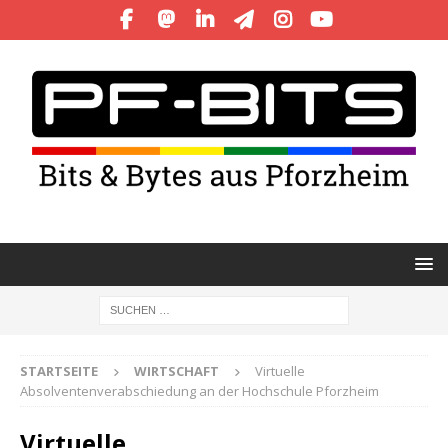
STARTSEITE
WIRTSCHAFT
Virtuelle
Absolventenverabschiedung an der Hochschule Pforzheim
Virtuelle