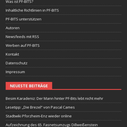
Was ist PF-BITS?
Inhaltliche Richtlinien in PF-BITS
PF-BITS unterstützen
Autoren
Newsfeeds mit RSS
Werben auf PF-BITS
Kontakt
Datenschutz
Impressum
NEUESTE BEITRÄGE
Besim Karadeniz: Der Mann hinter PF-Bits lebt nicht mehr
Lesetipp: „Die Brezel“ von Pascal Cames
Stadtwiki Pforzheim-Enz wieder online
Aufzeichnung des 65. Fasnetsumzugs Dillweißenstein