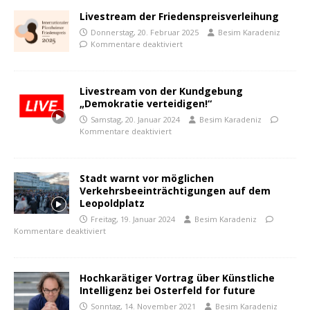
Livestream der Friedenspreisverleihung
Donnerstag, 20. Februar 2025
Besim Karadeniz
Kommentare deaktiviert
Livestream von der Kundgebung
„Demokratie verteidigen!“
Samstag, 20. Januar 2024
Besim Karadeniz
Kommentare deaktiviert
Stadt warnt vor möglichen
Verkehrsbeeinträchtigungen auf dem
Leopoldplatz
Freitag, 19. Januar 2024
Besim Karadeniz
Kommentare deaktiviert
Hochkarätiger Vortrag über Künstliche
Intelligenz bei Osterfeld for future
Sonntag, 14. November 2021
Besim Karadeniz