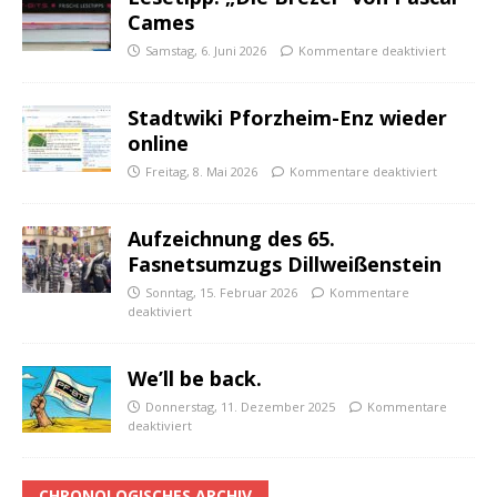
Cames
Samstag, 6. Juni 2026
Kommentare deaktiviert
Stadtwiki Pforzheim-Enz wieder
online
Freitag, 8. Mai 2026
Kommentare deaktiviert
Aufzeichnung des 65.
Fasnetsumzugs Dillweißenstein
Sonntag, 15. Februar 2026
Kommentare
deaktiviert
We’ll be back.
Donnerstag, 11. Dezember 2025
Kommentare
deaktiviert
CHRONOLOGISCHES ARCHIV