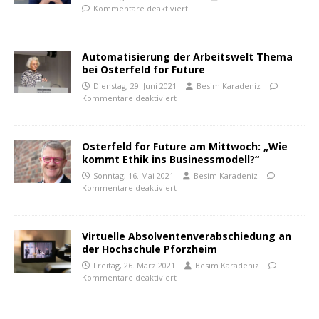
Kommentare deaktiviert
Automatisierung der Arbeitswelt Thema
bei Osterfeld for Future
Dienstag, 29. Juni 2021
Besim Karadeniz
Kommentare deaktiviert
Osterfeld for Future am Mittwoch: „Wie
kommt Ethik ins Businessmodell?“
Sonntag, 16. Mai 2021
Besim Karadeniz
Kommentare deaktiviert
Virtuelle Absolventenverabschiedung an
der Hochschule Pforzheim
Freitag, 26. März 2021
Besim Karadeniz
Kommentare deaktiviert