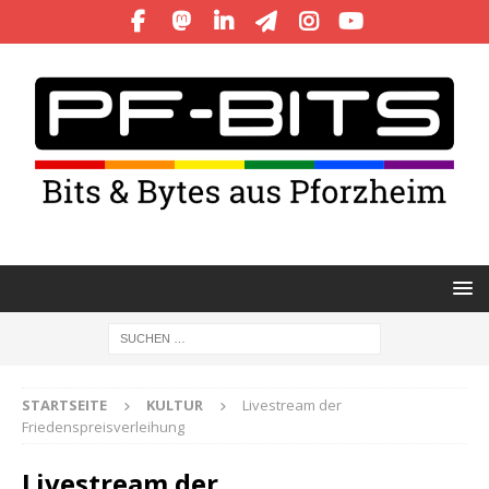
STARTSEITE
KULTUR
Livestream der
Friedenspreisverleihung
Livestream der