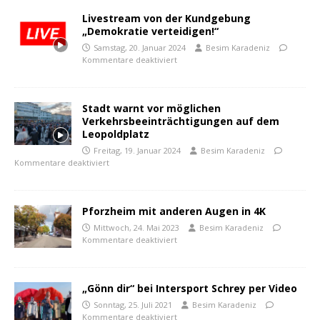
Livestream von der Kundgebung
„Demokratie verteidigen!“
Samstag, 20. Januar 2024
Besim Karadeniz
Kommentare deaktiviert
Stadt warnt vor möglichen
Verkehrsbeeinträchtigungen auf dem
Leopoldplatz
Freitag, 19. Januar 2024
Besim Karadeniz
Kommentare deaktiviert
Pforzheim mit anderen Augen in 4K
Mittwoch, 24. Mai 2023
Besim Karadeniz
Kommentare deaktiviert
„Gönn dir“ bei Intersport Schrey per Video
Sonntag, 25. Juli 2021
Besim Karadeniz
Kommentare deaktiviert