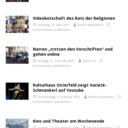
Videobotschaft des Rats der Religionen
Sonntag, 23. Mai 2021
Besim Karadeniz
Kommentare deaktiviert
Narren „trotzen den Vorschriften“ und
gehen online
Freitag, 12. Februar 2021
Björn Fix
Kommentare deaktiviert
Kulturhaus Osterfeld zeigt Varieté-
Schmankerl auf Youtube
Donnerstag, 4. Februar 2021
Besim Karadeniz
Kommentare deaktiviert
Kino und Theater am Wochenende
Freitag, 27. November 2020
Besim Karadeniz