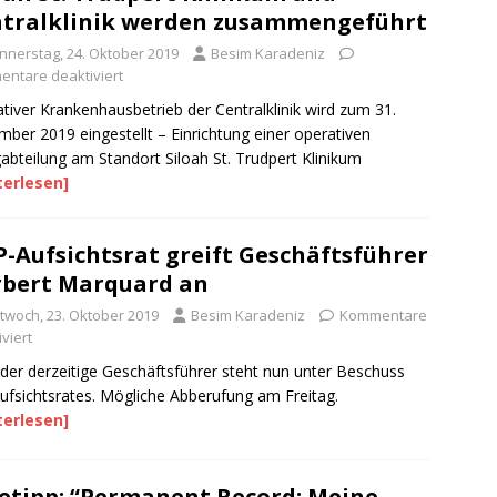
tralklinik werden zusammengeführt
nnerstag, 24. Oktober 2019
Besim Karadeniz
ntare deaktiviert
tiver Krankenhausbetrieb der Centralklinik wird zum 31.
ber 2019 eingestellt – Einrichtung einer operativen
abteilung am Standort Siloah St. Trudpert Klinikum
terlesen]
-Aufsichtsrat greift Geschäftsführer
bert Marquard an
ttwoch, 23. Oktober 2019
Besim Karadeniz
Kommentare
viert
der derzeitige Geschäftsführer steht nun unter Beschuss
ufsichtsrates. Mögliche Abberufung am Freitag.
terlesen]
etipp: “Permanent Record: Meine