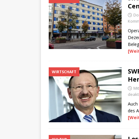
Cen
Do
Komme
Opera
Dezem
Beleg
[Wei
SWP
WIRTSCHAFT
Her
Mi
deakti
Auch 
des A
[Wei
Les