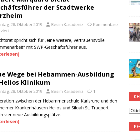
chäftsführer der Stadtwerke
rzheim
ntag, 28. Oktober 2019
Besim Karadeniz
Kommentare
viert
chtsrat spricht sich für „eine weitere, vertrauensvolle
menarbeit“ mit SWP-Geschäftsführer aus.
terlesen]
ue Wege bei Hebammen-Ausbildung
Helios Klinikum
ntag, 28. Oktober 2019
Besim Karadeniz
1
CH
eration zwischen der Hebammenschule Karlsruhe und den
heimer Krankenhäusern Helios und Siloah St. Trudpert.
ich vier neue Ausbildungsplätze.
terlesen]
PF