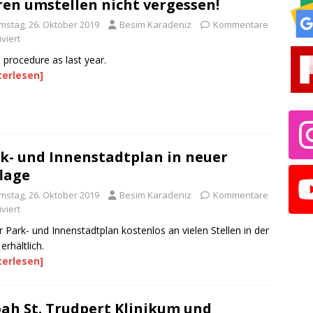
en umstellen nicht vergessen!
mstag, 26. Oktober 2019
Besim Karadeniz
Kommentare
viert
procedure as last year.
terlesen]
k- und Innenstadtplan in neuer
lage
mstag, 26. Oktober 2019
Besim Karadeniz
Kommentare
viert
 Park- und Innenstadtplan kostenlos an vielen Stellen in der
erhältlich.
terlesen]
oah St. Trudpert Klinikum und