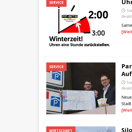
Uhr
SERVICE
Sa
deakti
Same 
[Wei
Par
SERVICE
Auf
Sa
deakti
Neuer
Stadt 
[Wei
Sil
WIRTSCHAFT