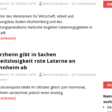
ttwoch, 30. Oktober 2019
Besim Karadeniz
Kommentare
AN
viert
eter des Ministerium für Wirtschaft, Arbeit und
ungsbau Baden-Württemberg und des
rungspräsidiums Karlsruhe begehen Sanierungsgebiete in
tadt.
terlesen]
rzheim gibt in Sachen
eitslosigkeit rote Laterne an
nnheim ab
ttwoch, 30. Oktober 2019
Besim Karadeniz
Kommentare
viert
AK
tslosenquote bleibt im Oktober gleich zum Vormonat,
eim verzeichnet jedoch einen Anstieg.
Namh
terlesen]
such
Int