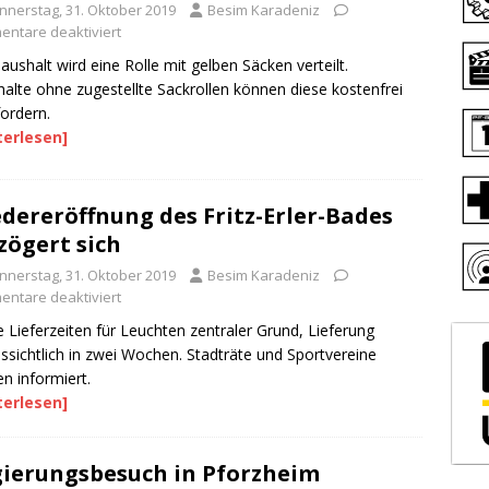
nnerstag, 31. Oktober 2019
Besim Karadeniz
ntare deaktiviert
aushalt wird eine Rolle mit gelben Säcken verteilt.
alte ohne zugestellte Sackrollen können diese kostenfrei
ordern.
terlesen]
dereröffnung des Fritz-Erler-Bades
zögert sich
nnerstag, 31. Oktober 2019
Besim Karadeniz
ntare deaktiviert
 Lieferzeiten für Leuchten zentraler Grund, Lieferung
ssichtlich in zwei Wochen. Stadträte und Sportvereine
n informiert.
terlesen]
ierungsbesuch in Pforzheim