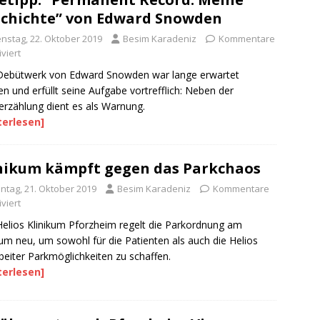
chichte” von Edward Snowden
enstag, 22. Oktober 2019
Besim Karadeniz
Kommentare
viert
Debütwerk von Edward Snowden war lange erwartet
n und erfüllt seine Aufgabe vortrefflich: Neben der
rzählung dient es als Warnung.
terlesen]
nikum kämpft gegen das Parkchaos
ntag, 21. Oktober 2019
Besim Karadeniz
Kommentare
viert
elios Klinikum Pforzheim regelt die Parkordnung am
kum neu, um sowohl für die Patienten als auch die Helios
beiter Parkmöglichkeiten zu schaffen.
terlesen]