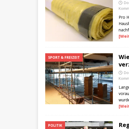
Do
Komme
Pro H
Haush
nachf
[Wei
Wie
SPORT & FREIZEIT
ver
Do
Komme
Lange
vorau
wurde
[Wei
Reg
POLITIK