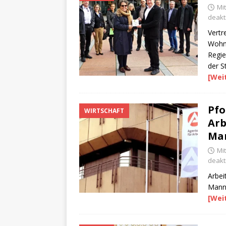
Mi
deakti
Vertr
Wohn
Regie
der S
[Wei
Pfo
WIRTSCHAFT
Arb
Ma
Mi
deakti
Arbei
Mannh
[Wei