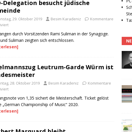
PC-
-Delegation besucht jüdische
Sc
meinde
Ste
enstag, 29. Oktober 2019
Besim Karadeniz
Kommentare
Tax
viert
ngen durch Vorsitzenden Rami Suliman in der Synagoge.
und Suliman zeigten sich entschlossen.
NE
terlesen]
elmannszug Leutrum-Garde Würm ist
desmeister
ntag, 28. Oktober 2019
Besim Karadeniz
Kommentare
viert
ngsnote von 1,35 sichert die Meisterschaft. Ticket gelöst
ie „German Championship of Music“ 2020.
terlesen]
bert Marquard bleibt