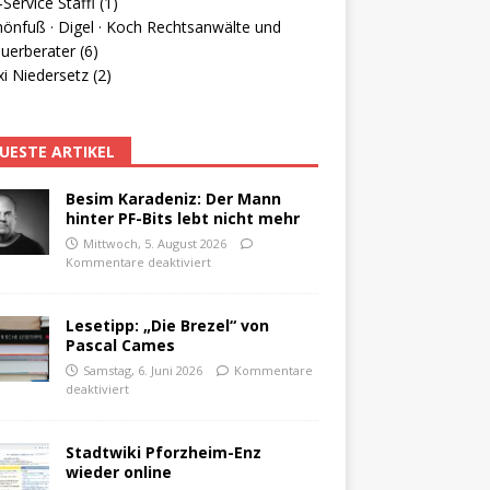
Service Staffl (1)
hönfuß · Digel · Koch Rechtsanwälte und
uerberater (6)
i Niedersetz (2)
UESTE ARTIKEL
Besim Karadeniz: Der Mann
hinter PF-Bits lebt nicht mehr
Mittwoch, 5. August 2026
Kommentare deaktiviert
Lesetipp: „Die Brezel“ von
Pascal Cames
Samstag, 6. Juni 2026
Kommentare
deaktiviert
Stadtwiki Pforzheim-Enz
wieder online