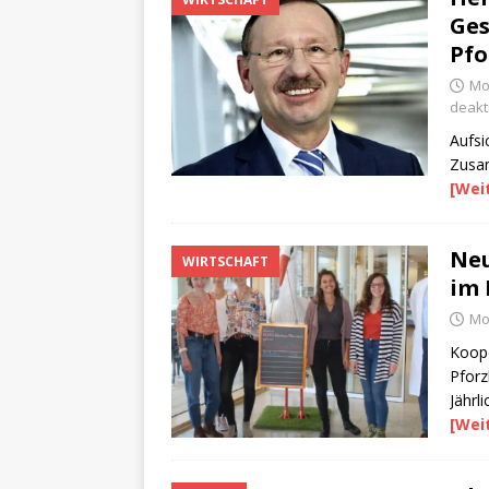
Ges
Pfo
Mo
deakti
Aufsi
Zusam
[Wei
Ne
WIRTSCHAFT
im 
Mo
Koop
Pforz
Jährl
[Wei