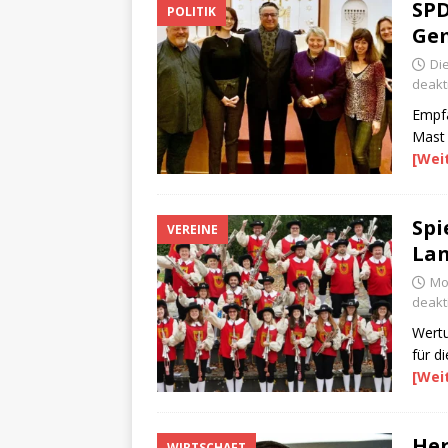
SPD
POLITIK
Ge
Di
deakti
Empfa
Mast 
[Wei
Spi
VEREINE
Lan
Mo
deakti
Wertu
für d
[Wei
Her
WIRTSCHAFT