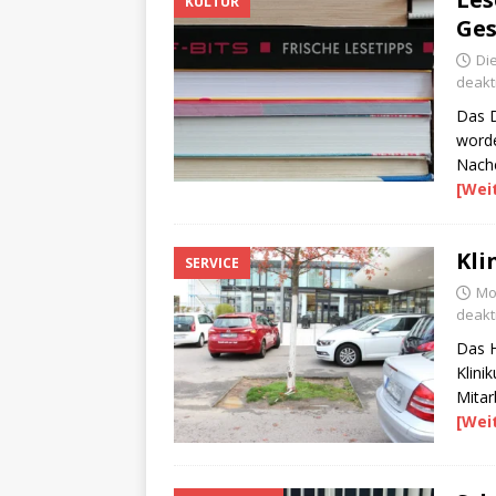
KULTUR
Ges
Di
deakti
Das 
worde
Nache
[Wei
Kli
SERVICE
Mo
deakti
Das H
Klini
Mitar
[Wei