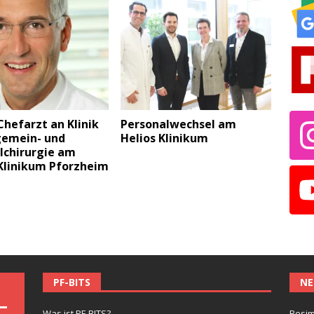
hefarzt an Klinik
Personalwechsel am
gemein- und
Helios Klinikum
lchirurgie am
 Klinikum Pforzheim
PF-BITS
NE
Was ist PF-BITS?
Besim