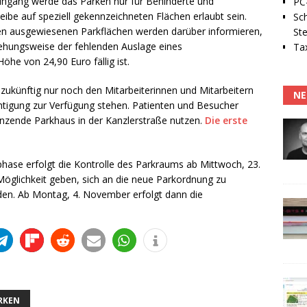
ingang werde das Parken nur für Behinderte und
PC-
eibe auf speziell gekennzeichneten Flächen erlaubt sein.
Sc
den ausgewiesenen Parkflächen werden darüber informieren,
Ste
iehungsweise der fehlenden Auslage eines
Tax
öhe von 24,90 Euro fällig ist.
zukünftig nur noch den Mitarbeiterinnen und Mitarbeitern
NE
htigung zur Verfügung stehen. Patienten und Besucher
enzende Parkhaus in der Kanzlerstraße nutzen.
Die erste
ase erfolgt die Kontrolle des Parkraums ab Mittwoch, 23.
e Möglichkeit geben, sich an die neue Parkordnung zu
en. Ab Montag, 4. November erfolgt dann die
RKEN