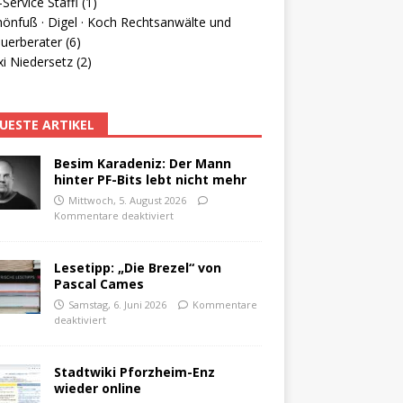
Service Staffl (1)
hönfuß · Digel · Koch Rechtsanwälte und
uerberater (6)
i Niedersetz (2)
UESTE ARTIKEL
Besim Karadeniz: Der Mann
hinter PF-Bits lebt nicht mehr
Mittwoch, 5. August 2026
Kommentare deaktiviert
Lesetipp: „Die Brezel“ von
Pascal Cames
Samstag, 6. Juni 2026
Kommentare
deaktiviert
Stadtwiki Pforzheim-Enz
wieder online