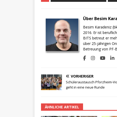
Über Besim Kar
Besim Karadeniz (bk
2016. Er ist berufli
BITS betreut er meh
über 25-jährigen On
Betreuung von PF-BI
VORHERIGER
Schüleraustausch Pforzheim-Vi
geht in eine neue Runde
ÄHNLICHE ARTIKEL