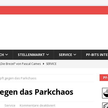
CH
STELLENMARKT
SERVICE
PF-BITS INT
 „Die Brezel“ von Pascal Cames
SERVICE
forzheim-Enz wieder online
STADTLEBEN
PF
pft gegen das Parkchaos
eichnung des 65. Fasnetsumzugs Dillweißenstein
egen das Parkchaos
]
We’ll be back.
PF-BITS INTERN
Karadeniz: Der Mann hinter PF-Bits lebt nicht mehr
ALLGEMEIN
z
Service
Kommentare deaktiviert