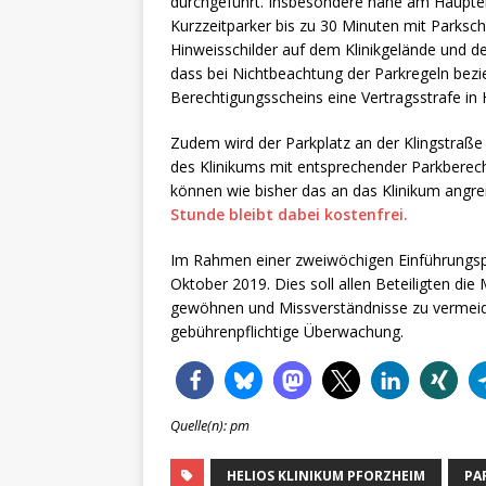
durchgeführt. Insbesondere nahe am Haupte
Kurzzeitparker bis zu 30 Minuten mit Parksch
Hinweisschilder auf dem Klinikgelände und 
dass bei Nichtbeachtung der Parkregeln bez
Berechtigungsscheins eine Vertragsstrafe in H
Zudem wird der Parkplatz an der Klingstraße 
des Klinikums mit entsprechender Parkberec
können wie bisher das an das Klinikum angr
Stunde bleibt dabei kostenfrei.
Im Rahmen einer zweiwöchigen Einführungsph
Oktober 2019. Dies soll allen Beteiligten di
gewöhnen und Missverständnisse zu vermeid
gebührenpflichtige Überwachung.
Quelle(n): pm
HELIOS KLINIKUM PFORZHEIM
PA