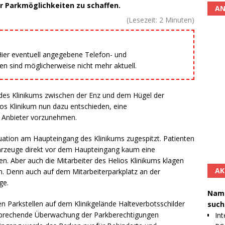
er Parkmöglichkeiten zu schaffen.
AN
(Lesezeit:
2
Minuten)
 Hier eventuell angegebene Telefon- und
 sind möglicherweise nicht mehr aktuell.
e des Klinikums zwischen der Enz und dem Hügel der
ios Klinikum nun dazu entschieden, eine
 Anbieter vorzunehmen.
tuation am Haupteingang des Klinikums zugespitzt. Patienten
hrzeuge direkt vor dem Haupteingang kaum eine
n. Aber auch die Mitarbeiter des Helios Klinikums klagen
AK
um. Denn auch auf dem Mitarbeiterparkplatz an der
ge.
Namh
n Parkstellen auf dem Klinikgelände Halteverbotsschilder
such
entsprechende Überwachung der Parkberechtigungen
Int