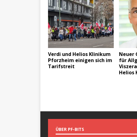
Verdi und Helios Klinikum
Neuer C
Pforzheim einigen sich im
für All
Tarifstreit
Viszera
Helios
ÜBER PF-BITS