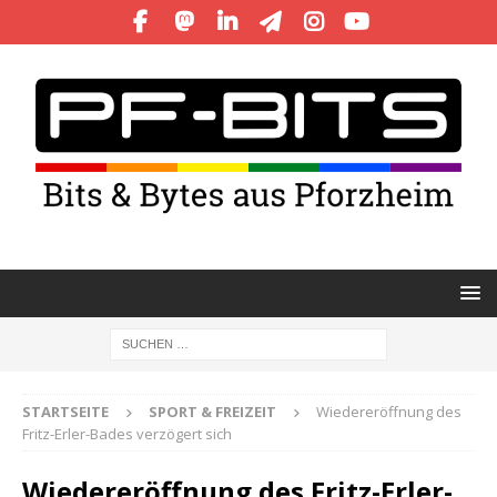
STARTSEITE
SPORT & FREIZEIT
Wiedereröffnung des
Fritz-Erler-Bades verzögert sich
Wiedereröffnung des Fritz-Erler-