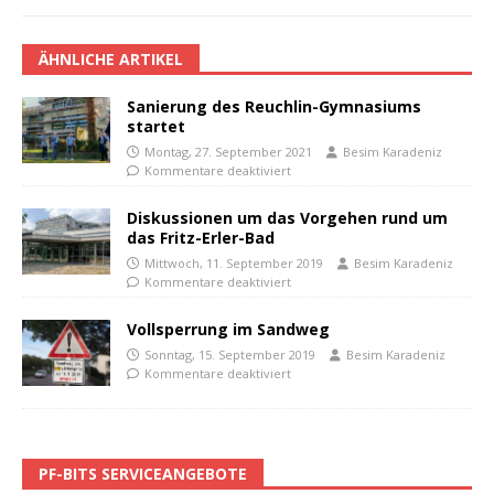
ÄHNLICHE ARTIKEL
Sanierung des Reuchlin-Gymnasiums
startet
Montag, 27. September 2021
Besim Karadeniz
Kommentare deaktiviert
Diskussionen um das Vorgehen rund um
das Fritz-Erler-Bad
Mittwoch, 11. September 2019
Besim Karadeniz
Kommentare deaktiviert
Vollsperrung im Sandweg
Sonntag, 15. September 2019
Besim Karadeniz
Kommentare deaktiviert
PF-BITS SERVICEANGEBOTE