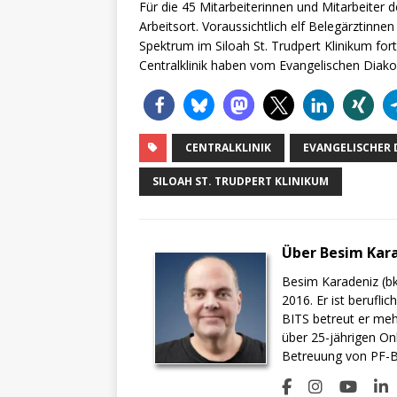
Für die 45 Mitarbeiterinnen und Mitarbeiter d
Arbeitsort. Voraussichtlich elf Belegärztinn
Spektrum im Siloah St. Trudpert Klinikum fort
Centralklinik haben vom Evangelischen Diako
CENTRALKLINIK
EVANGELISCHER 
SILOAH ST. TRUDPERT KLINIKUM
Über Besim Kar
Besim Karadeniz (bk
2016. Er ist berufli
BITS betreut er meh
über 25-jährigen On
Betreuung von PF-BI