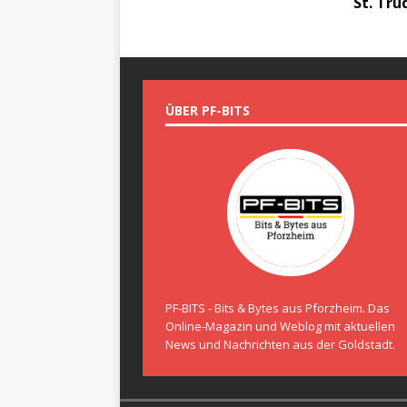
St. Tru
ÜBER PF-BITS
PF-BITS - Bits & Bytes aus Pforzheim. Das
Online-Magazin und Weblog mit aktuellen
News und Nachrichten aus der Goldstadt.