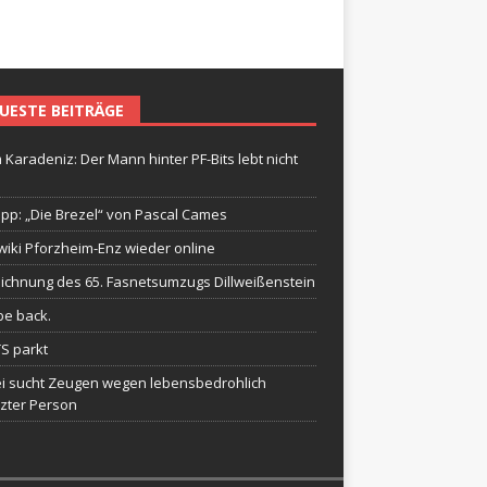
UESTE BEITRÄGE
 Karadeniz: Der Mann hinter PF-Bits lebt nicht
ipp: „Die Brezel“ von Pascal Cames
wiki Pforzheim-Enz wieder online
ichnung des 65. Fasnetsumzugs Dillweißenstein
be back.
TS parkt
ei sucht Zeugen wegen lebensbedrohlich
tzter Person