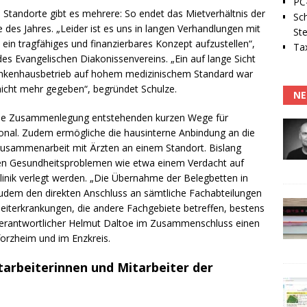
PC-
Standorte gibt es mehrere: So endet das Mietverhältnis der
Sc
 des Jahres. „Leider ist es uns in langen Verhandlungen mit
Ste
ein tragfähiges und finanzierbares Konzept aufzustellen“,
Tax
 des Evangelischen Diakonissenvereins. „Ein auf lange Sicht
Krankenhausbetrieb auf hohem medizinischem Standard war
nicht mehr gegeben“, begründet Schulze.
NE
eine Zusammenlegung entstehenden kurzen Wege für
onal. Zudem ermögliche die hausinterne Anbindung an die
re Zusammenarbeit mit Ärzten an einem Standort.
Bislang
uten Gesundheitsproblemen wie etwa einem Verdacht auf
linik verlegt werden. „Die Übernahme der Belegbetten in
 zudem den direkten Anschluss an sämtliche Fachabteilungen
eiterkrankungen, die andere Fachgebiete betreffen, bestens
k-Verantwortlicher Helmut Daltoe im Zusammenschluss einen
forzheim und im Enzkreis.
tarbeiterinnen und Mitarbeiter der