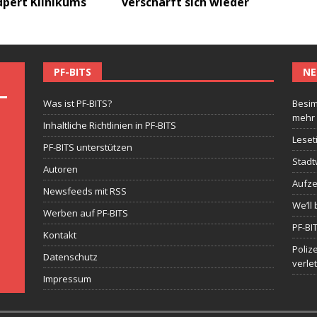
dpert Klinikums
verschärft sich wieder
PF-BITS
NE
Was ist PF-BITS?
Besim
mehr
Inhaltliche Richtlinien in PF-BITS
Leset
PF-BITS unterstützen
Stadt
Autoren
Aufze
Newsfeeds mit RSS
We’ll 
Werben auf PF-BITS
PF-BI
Kontakt
Poliz
Datenschutz
verle
Impressum