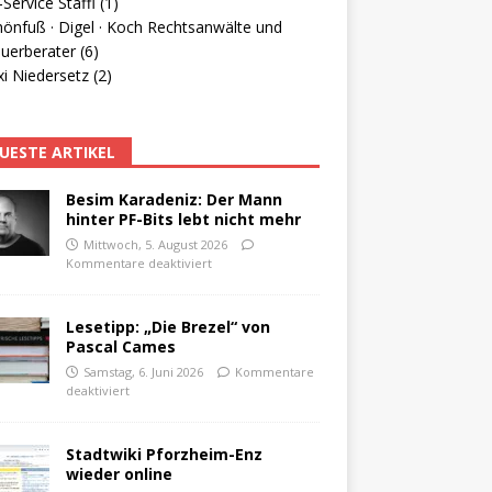
Service Staffl (1)
hönfuß · Digel · Koch Rechtsanwälte und
uerberater (6)
i Niedersetz (2)
UESTE ARTIKEL
Besim Karadeniz: Der Mann
hinter PF-Bits lebt nicht mehr
Mittwoch, 5. August 2026
Kommentare deaktiviert
Lesetipp: „Die Brezel“ von
Pascal Cames
Samstag, 6. Juni 2026
Kommentare
deaktiviert
Stadtwiki Pforzheim-Enz
wieder online