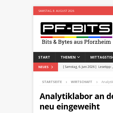
SAMSTAG, 8. AUGUST 2026
START
THEMEN
MITTAGSTIS
[ Samstag, 6. Juni 2026 ]
Lesetipp:
NEUES
[ Freitag, 8. Mai 2026 ]
Stadtwiki P
STARTSEITE
WIRTSCHAFT
Analyti
[ Sonntag, 15. Februar 2026 ]
Aufz
VERANSTALTUNGEN
Analytiklabor an d
[ Donnerstag, 11. Dezember 2025 
neu eingeweiht
[ Mittwoch, 5. August 2026 ]
Besim 