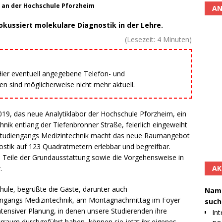
k an der Hochschule Pforzheim
AN
kussiert molekulare Diagnostik in der Lehre.
(Lesezeit:
4
Minuten)
 Hier eventuell angegebene Telefon- und
 sind möglicherweise nicht mehr aktuell.
019, das neue Analytiklabor der Hochschule Pforzheim, ein
nik entlang der Tiefenbronner Straße, feierlich eingeweiht
-Studiengangs Medizintechnik macht das neue Raumangebot
stik auf 123 Quadratmetern erlebbar und begreifbar.
 Teile der Grundausstattung sowie die Vorgehensweise in
AK
.
chule, begrüßte die Gäste, darunter auch
Namh
engangs Medizintechnik, am Montagnachmittag im Foyer
such
tensiver Planung, in denen unsere Studierenden ihre
Int
aum durchgeführt haben, können sie jetzt ihr eigenes