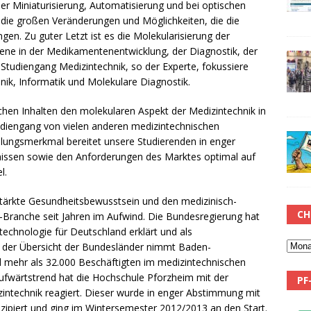
 der Miniaturisierung, Automatisierung und bei optischen
die großen Veränderungen und Möglichkeiten, die die
ingen. Zu guter Letzt ist es die Molekularisierung der
Ebene in der Medikamentenentwicklung, der Diagnostik, der
Studiengang Medizintechnik, so der Experte, fokussiere
ik, Informatik und Molekulare Diagnostik.
chen Inhalten den molekularen Aspekt der Medizintechnik in
udiengang von vielen anderen medizintechnischen
llungsmerkmal bereitet unsere Studierenden in enger
nissen sowie den Anforderungen des Marktes optimal auf
l.
tärkte Gesundheitsbewusstsein und den medizinisch-
CH
ik-Branche seit Jahren im Aufwind. Die Bundesregierung hat
echnologie für Deutschland erklärt und als
n der Übersicht der Bundesländer nimmt Baden-
mehr als 32.000 Beschäftigten im medizintechnischen
Aufwärtstrend hat die Hochschule Pforzheim mit der
PF
intechnik reagiert. Dieser wurde in enger Abstimmung mit
ipiert und ging im Wintersemester 2012/2013 an den Start.