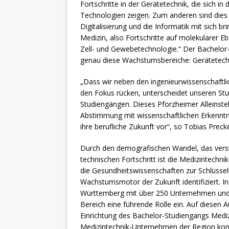
Fortschritte in der Gerätetechnik, die sich in
Technologien zeigen. Zum anderen sind dies 
Digitalisierung und die Informatik mit sich br
Medizin, also Fortschritte auf molekularer 
Zell- und Gewebetechnologie.“ Der Bachelor-
genau diese Wachstumsbereiche: Gerätetechn
„Dass wir neben den ingenieurwissenschaftli
den Fokus rücken, unterscheidet unseren St
Studiengängen. Dieses Pforzheimer Alleinste
Abstimmung mit wissenschaftlichen Erkennt
ihre berufliche Zukunft vor“, so Tobias Precke
Durch den demografischen Wandel, das vers
technischen Fortschritt ist die Medizintechn
die Gesundheitswissenschaften zur Schlüsselt
Wachstumsmotor der Zukunft identifiziert. I
Württemberg mit über 250 Unternehmen und 
Bereich eine führende Rolle ein. Auf diesen 
Einrichtung des Bachelor-Studiengangs Mediz
Medizintechnik-Unternehmen der Region konz