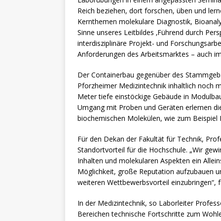
Reich beziehen, dort forschen, üben und ler
Kernthemen molekulare Diagnostik, Bioanalyt
Sinne unseres Leitbildes ‚Führend durch Per
interdisziplinäre Projekt- und Forschungsarbe
Anforderungen des Arbeitsmarktes – auch im b
Der Containerbau gegenüber des Stammgebäud
Pforzheimer Medizintechnik inhaltlich noch 
Meter tiefe einstöckige Gebäude in Modulbauw
Umgang mit Proben und Geräten erlernen d
biochemischen Molekülen, wie zum Beispiel 
Für den Dekan der Fakultät für Technik, Pro
Standortvorteil für die Hochschule. „Wir ge
Inhalten und molekularen Aspekten ein Allein
Möglichkeit, große Reputation aufzubauen u
weiteren Wettbewerbsvorteil einzubringen“, f
In der Medizintechnik, so Laborleiter Profess
Bereichen technische Fortschritte zum Wohl