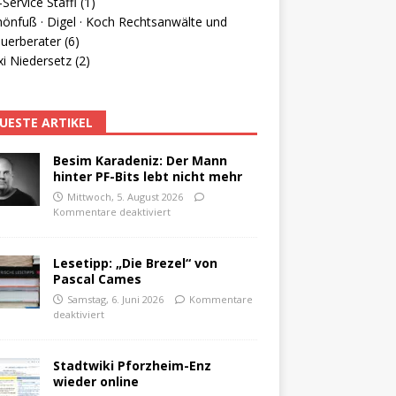
Service Staffl (1)
hönfuß · Digel · Koch Rechtsanwälte und
uerberater (6)
i Niedersetz (2)
UESTE ARTIKEL
Besim Karadeniz: Der Mann
hinter PF-Bits lebt nicht mehr
Mittwoch, 5. August 2026
Kommentare deaktiviert
Lesetipp: „Die Brezel“ von
Pascal Cames
Samstag, 6. Juni 2026
Kommentare
deaktiviert
Stadtwiki Pforzheim-Enz
wieder online