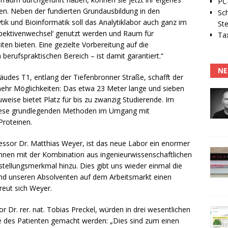
PC-
nen. Neben der fundierten Grundausbildung in den
Sc
ik und Bioinformatik soll das Analytiklabor auch ganz im
Ste
spektivenwechsel‘ genutzt werden und Raum für
Tax
iten bieten. Eine gezielte Vorbereitung auf die
erufspraktischen Bereich – ist damit garantiert.“
NE
es T1, entlang der Tiefenbronner Straße, schafft der
mehr Möglichkeiten: Das etwa 23 Meter lange und sieben
eise bietet Platz für bis zu zwanzig Studierende. Im
iese grundlegenden Methoden im Umgang mit
Proteinen.
fessor Dr. Matthias Weyer, ist das neue Labor ein enormer
winnen mit der Kombination aus ingenieurwissenschaftlichen
stellungsmerkmal hinzu. Dies gibt uns wieder einmal die
nd unseren Absolventen auf dem Arbeitsmarkt einen
reut sich Weyer.
or Dr. rer. nat. Tobias Preckel, würden in drei wesentlichen
e des Patienten gemacht werden: „Dies sind zum einen