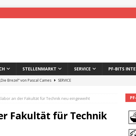
CH
STELLENMARKT
SERVICE
PF-BITS INT
 „Die Brezel“ von Pascal Cames
SERVICE
forzheim-Enz wieder online
STADTLEBEN
PF
klabor an der Fakultät für Technik neu eingeweiht
eichnung des 65. Fasnetsumzugs Dillweißenstein
er Fakultät für Technik
]
We’ll be back.
PF-BITS INTERN
Karadeniz: Der Mann hinter PF-Bits lebt nicht mehr
ALLGEMEIN