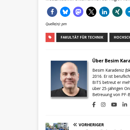
Quelle(n): pm
FAKULTÄT FÜR TECHNIK
HOCHSCH
Über Besim Kar
Besim Karadeniz (bk
2016. Er ist berufli
BITS betreut er meh
über 25-jährigen On
Betreuung von PF-BI
VORHERIGER