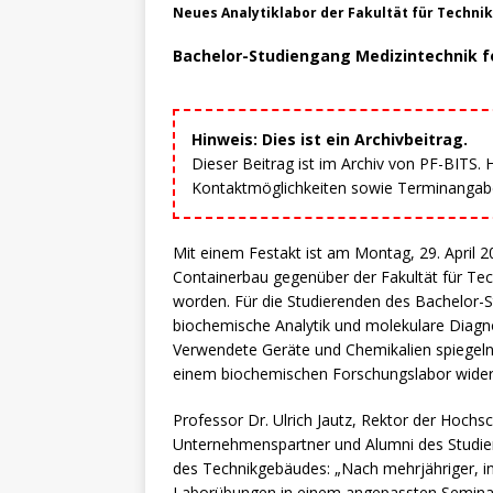
Neues Analytiklabor der Fakultät für Techni
Bachelor-Studiengang Medizintechnik fo
Hinweis: Dies ist ein Archivbeitrag.
Dieser Beitrag ist im Archiv von PF-BITS.
Kontaktmöglichkeiten sowie Terminangaben
Mit einem Festakt ist am Montag, 29. April 2
Containerbau gegenüber der Fakultät für Tech
worden. Für die Studierenden des Bachelor
biochemische Analytik und molekulare Diagno
Verwendete Geräte und Chemikalien spiegeln
einem biochemischen Forschungslabor wider
Professor Dr. Ulrich Jautz, Rektor der Hochs
Unternehmenspartner und Alumni des Studi
des Technikgebäudes: „Nach mehrjähriger, in
Laborübungen in einem angepassten Seminarr