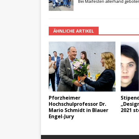
Bei Maifesten allerhand gebote
ÄHNLICHE ARTIKEL
Pforzheimer
Stipend
Hochschulprofessor Dr.
„Design
Mario Schmidt in Blauer
2021 st
Engel-Jury