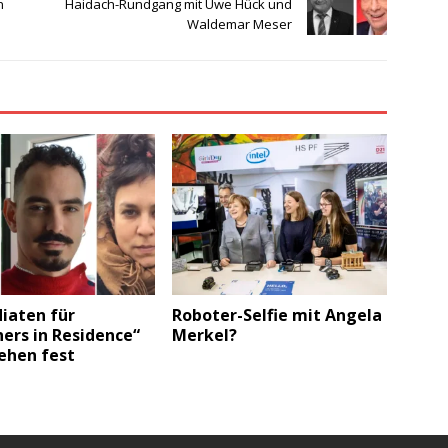
n
Haidach-Rundgang mit Uwe Hück und
Waldemar Meser
iaten für
Roboter-Selfie mit Angela
ers in Residence“
Merkel?
ehen fest