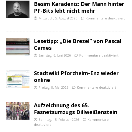
Besim Karadeniz: Der Mann hinter
PF-Bits lebt nicht mehr
Mittwoch, 5. August 2026
Kommentare deaktiviert
Lesetipp: „Die Brezel“ von Pascal
Cames
Samstag, 6. Juni 2026
Kommentare deaktiviert
Stadtwiki Pforzheim-Enz wieder
online
Freitag, 8. Mai 2026
Kommentare deaktiviert
Aufzeichnung des 65.
Fasnetsumzugs Dillweißenstein
Sonntag, 15. Februar 2026
Kommentare
deaktiviert