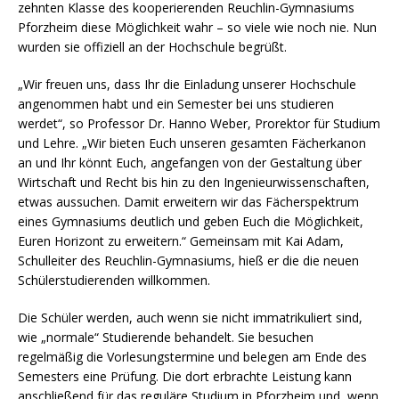
zehnten Klasse des kooperierenden Reuchlin-Gymnasiums
Pforzheim diese Möglichkeit wahr – so viele wie noch nie. Nun
wurden sie offiziell an der Hochschule begrüßt.
„Wir freuen uns, dass Ihr die Einladung unserer Hochschule
angenommen habt und ein Semester bei uns studieren
werdet“, so Professor Dr. Hanno Weber, Prorektor für Studium
und Lehre. „Wir bieten Euch unseren gesamten Fächerkanon
an und Ihr könnt Euch, angefangen von der Gestaltung über
Wirtschaft und Recht bis hin zu den Ingenieurwissenschaften,
etwas aussuchen. Damit erweitern wir das Fächerspektrum
eines Gymnasiums deutlich und geben Euch die Möglichkeit,
Euren Horizont zu erweitern.“ Gemeinsam mit Kai Adam,
Schulleiter des Reuchlin-Gymnasiums, hieß er die die neuen
Schülerstudierenden willkommen.
Die Schüler werden, auch wenn sie nicht immatrikuliert sind,
wie „normale“ Studierende behandelt. Sie besuchen
regelmäßig die Vorlesungstermine und belegen am Ende des
Semesters eine Prüfung. Die dort erbrachte Leistung kann
anschließend für das reguläre Studium in Pforzheim und, wenn