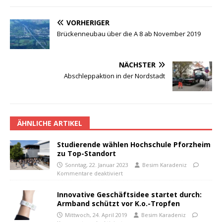
VORHERIGER
Brückenneubau über die A 8 ab November 2019
NÄCHSTER
Abschleppaktion in der Nordstadt
ÄHNLICHE ARTIKEL
Studierende wählen Hochschule Pforzheim
zu Top-Standort
Sonntag, 22. Januar 2023
Besim Karadeniz
Kommentare deaktiviert
Innovative Geschäftsidee startet durch:
Armband schützt vor K.o.-Tropfen
Mittwoch, 24. April 2019
Besim Karadeniz