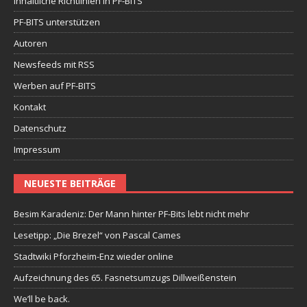
Inhaltliche Richtlinien in PF-BITS
PF-BITS unterstützen
Autoren
Newsfeeds mit RSS
Werben auf PF-BITS
Kontakt
Datenschutz
Impressum
NEUESTE BEITRÄGE
Besim Karadeniz: Der Mann hinter PF-Bits lebt nicht mehr
Lesetipp: „Die Brezel“ von Pascal Cames
Stadtwiki Pforzheim-Enz wieder online
Aufzeichnung des 65. Fasnetsumzugs Dillweißenstein
We’ll be back.