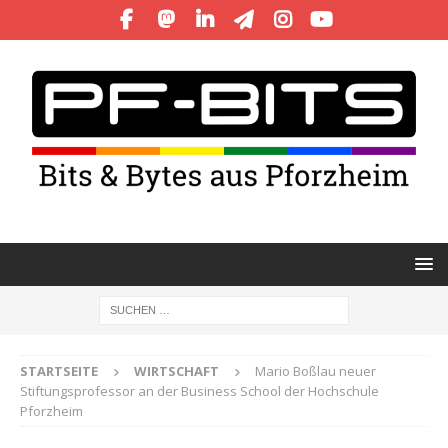
STARTSEITE
WIRTSCHAFT
Mario Boßlau neuer
Stiftungsprofessor an der Business School der Hochschule
Pforzheim