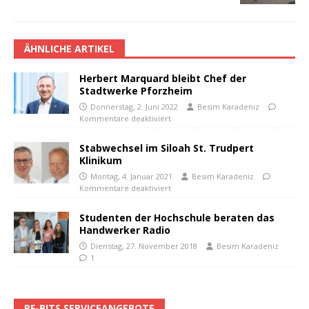
ÄHNLICHE ARTIKEL
Herbert Marquard bleibt Chef der
Stadtwerke Pforzheim
Donnerstag, 2. Juni 2022
Besim Karadeniz
Kommentare deaktiviert
Stabwechsel im Siloah St. Trudpert
Klinikum
Montag, 4. Januar 2021
Besim Karadeniz
Kommentare deaktiviert
Studenten der Hochschule beraten das
Handwerker Radio
Dienstag, 27. November 2018
Besim Karadeniz
1
PF-BITS SERVICEANGEBOTE