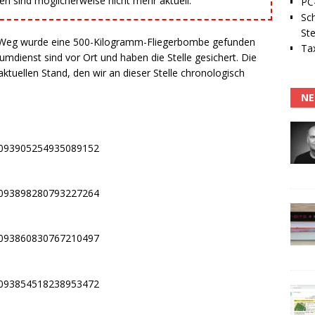
 sind möglicherweise nicht mehr aktuell.
PC-
Sc
Ste
Weg wurde eine 500-Kilogramm-Fliegerbombe gefunden
Tax
mdienst sind vor Ort und haben die Stelle gesichert. Die
ktuellen Stand, den wir an dieser Stelle chronologisch
NE
s/1093905254935089152
s/1093898280793227264
s/1093860830767210497
s/1093854518238953472