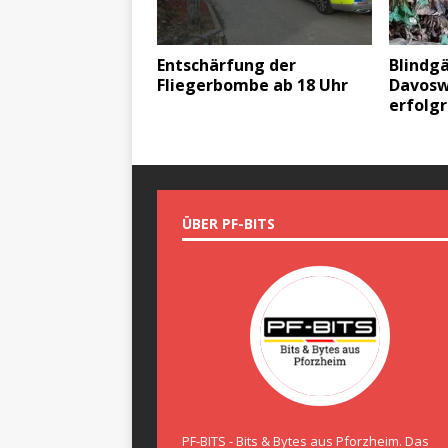
Entschärfung der
Blindg
Fliegerbombe ab 18 Uhr
Davosw
erfolg
ÜBER PF-BITS
PF-BITS - Bits & Bytes aus Pforzheim. Das