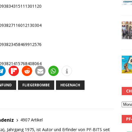
s/1093834315111301120
s/1093827116012130304
s/1093823458469912576
s/1093821415768408064
NFUND
FLIEGERBOMBE
HEGENACH
CH
PF
adeniz
4907 Artikel
a), Jahrgang 1975, ist Autor und Erfinder von PF-BITS seit