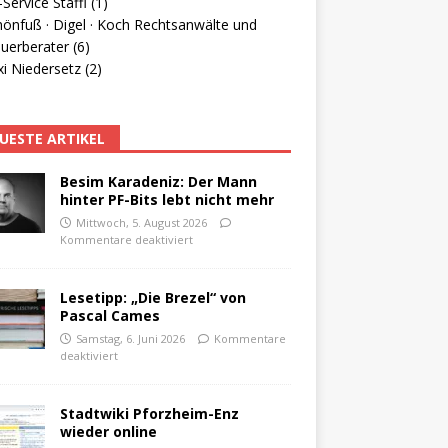
Service Staffl (1)
hönfuß · Digel · Koch Rechtsanwälte und
uerberater (6)
i Niedersetz (2)
UESTE ARTIKEL
Besim Karadeniz: Der Mann
hinter PF-Bits lebt nicht mehr
Mittwoch, 5. August 2026
Kommentare deaktiviert
Lesetipp: „Die Brezel“ von
Pascal Cames
Samstag, 6. Juni 2026
Kommentare
deaktiviert
Stadtwiki Pforzheim-Enz
wieder online