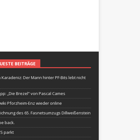
UESTE BEITRÄGE
 Karadeniz: Der Mann hinter PF-Bits lebt nicht
ipp: „Die Brezel“ von Pascal Cames
wiki Pforzheim-Enz wieder online
ichnung des 65. Fasnetsumzugs Dillweißenstein
be back.
TS parkt