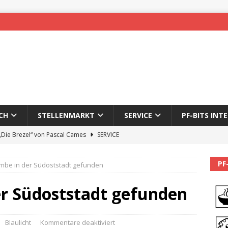
CH
STELLENMARKT
SERVICE
PF-BITS INT
 „Die Brezel“ von Pascal Cames
SERVICE
forzheim-Enz wieder online
STADTLEBEN
PF
ombe in der Südoststadt gefunden
eichnung des 65. Fasnetsumzugs Dillweißenstein
er Südoststadt gefunden
]
We’ll be back.
PF-BITS INTERN
Karadeniz: Der Mann hinter PF-Bits lebt nicht mehr
ALLGEMEIN
Blaulicht
Kommentare deaktiviert