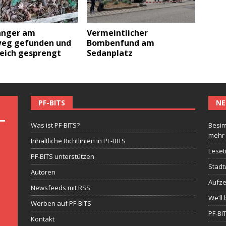
änger am
Vermeintlicher
eg gefunden und
Bombenfund am
reich gesprengt
Sedanplatz
PF-BITS
NE
Was ist PF-BITS?
Besim
mehr
Inhaltliche Richtlinien in PF-BITS
Leset
PF-BITS unterstützen
Stadt
Autoren
Aufze
Newsfeeds mit RSS
We’ll 
Werben auf PF-BITS
PF-BI
Kontakt