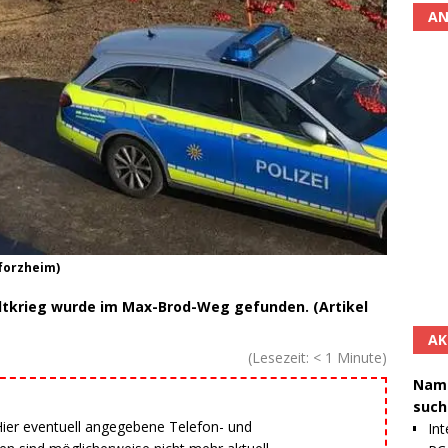
AN
forzheim)
tkrieg wurde im Max-Brod-Weg gefunden. (Artikel
AK
(Lesezeit:
< 1
Minute)
Namh
such
 Hier eventuell angegebene Telefon- und
Int