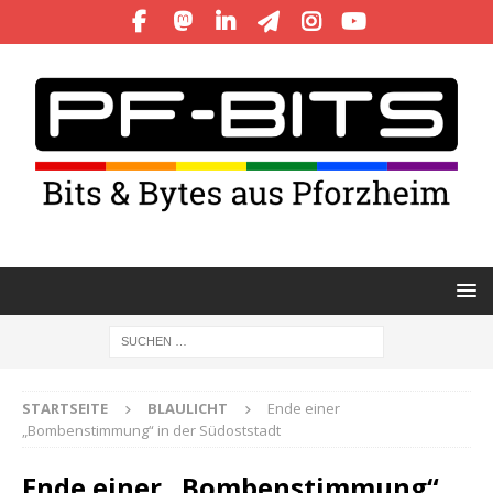
STARTSEITE
BLAULICHT
Ende einer
„Bombenstimmung“ in der Südoststadt
Ende einer „Bombenstimmung“