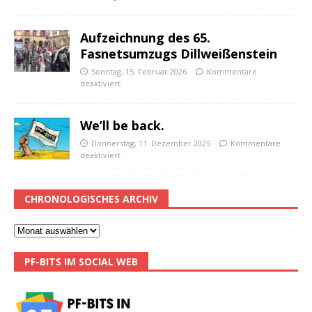
Aufzeichnung des 65.
Fasnetsumzugs Dillweißenstein
Sonntag, 15. Februar 2026
Kommentare
deaktiviert
We’ll be back.
Donnerstag, 11. Dezember 2025
Kommentare
deaktiviert
CHRONOLOGISCHES ARCHIV
PF-BITS IM SOCIAL WEB