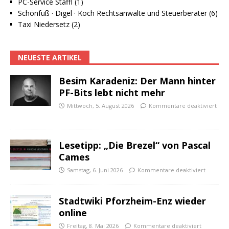
PC-Service Staffl (1)
Schönfuß · Digel · Koch Rechtsanwälte und Steuerberater (6)
Taxi Niedersetz (2)
NEUESTE ARTIKEL
Besim Karadeniz: Der Mann hinter
PF-Bits lebt nicht mehr
Mittwoch, 5. August 2026
Kommentare deaktiviert
Lesetipp: „Die Brezel“ von Pascal
Cames
Samstag, 6. Juni 2026
Kommentare deaktiviert
Stadtwiki Pforzheim-Enz wieder
online
Freitag, 8. Mai 2026
Kommentare deaktiviert