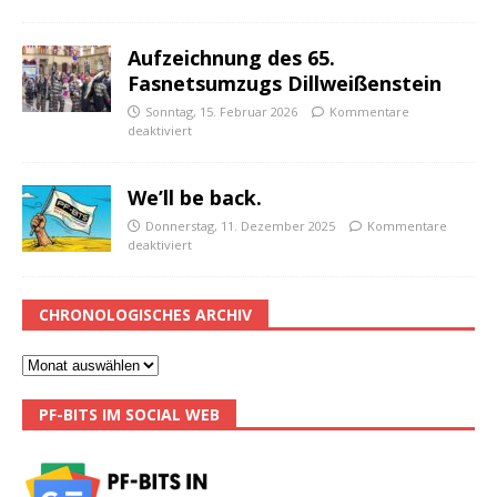
Aufzeichnung des 65.
Fasnetsumzugs Dillweißenstein
Sonntag, 15. Februar 2026
Kommentare
deaktiviert
We’ll be back.
Donnerstag, 11. Dezember 2025
Kommentare
deaktiviert
CHRONOLOGISCHES ARCHIV
PF-BITS IM SOCIAL WEB