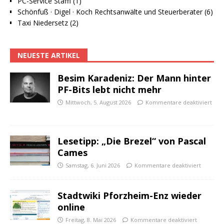
PC-Service Staffl (1)
Schönfuß · Digel · Koch Rechtsanwälte und Steuerberater (6)
Taxi Niedersetz (2)
NEUESTE ARTIKEL
Besim Karadeniz: Der Mann hinter
PF-Bits lebt nicht mehr
Mittwoch, 5. August 2026
Kommentare deaktiviert
Lesetipp: „Die Brezel“ von Pascal
Cames
Samstag, 6. Juni 2026
Kommentare deaktiviert
Stadtwiki Pforzheim-Enz wieder
online
Freitag, 8. Mai 2026
Kommentare deaktiviert