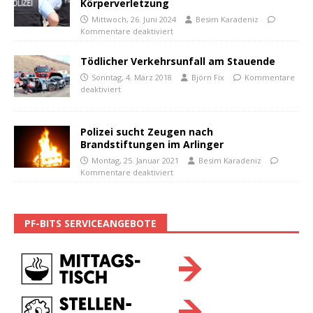
Körperverletzung
Mittwoch, 26. Juni 2024
Besim Karadeniz
Kommentare deaktiviert
Tödlicher Verkehrsunfall am Stauende
Sonntag, 4. März 2018
Björn Fix
Kommentare
deaktiviert
Polizei sucht Zeugen nach
Brandstiftungen im Arlinger
Montag, 25. Januar 2021
Besim Karadeniz
Kommentare deaktiviert
PF-BITS SERVICEANGEBOTE