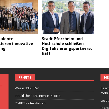
Talente
Stadt Pforzheim und
ieren innovative
Hochschule schließen
ung
Digitalisierungspartnersc
haft
PF-BITS
NE
Was ist PF-BITS?
Besim
mehr
Inhaltliche Richtlinien in PF-BITS
Leset
PF-BITS unterstützen
Stadt