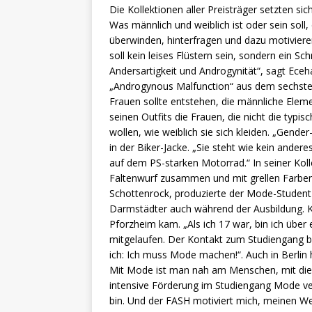
Die Kollektionen aller Preisträger setzten si
Was männlich und weiblich ist oder sein soll
überwinden, hinterfragen und dazu motivieren,
soll kein leises Flüstern sein, sondern ein Sch
Andersartigkeit und Androgynität“, sagt Eceha
„Androgynous Malfunction“ aus dem sechsten 
Frauen sollte entstehen, die männliche Elem
seinen Outfits die Frauen, die nicht die typ
wollen, wie weiblich sie sich kleiden. „Gen
in der Biker-Jacke. „Sie steht wie kein ande
auf dem PS-starken Motorrad.“ In seiner Koll
Faltenwurf zusammen und mit grellen Farben,
Schottenrock, produzierte der Mode-Student s
Darmstädter auch während der Ausbildung. Ku
Pforzheim kam. „Als ich 17 war, bin ich übe
mitgelaufen. Der Kontakt zum Studiengang bli
ich: Ich muss Mode machen!“. Auch in Berlin 
Mit Mode ist man nah am Menschen, mit die
intensive Förderung im Studiengang Mode verm
bin. Und der FASH motiviert mich, meinen We