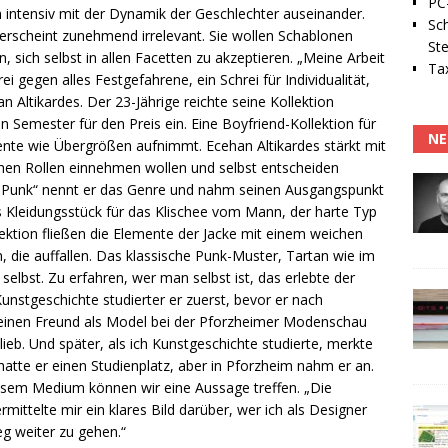
PC-
ch intensiv mit der Dynamik der Geschlechter auseinander.
Sc
, erscheint zunehmend irrelevant. Sie wollen Schablonen
Ste
 sich selbst in allen Facetten zu akzeptieren. „Meine Arbeit
Tax
rei gegen alles Festgefahrene, ein Schrei für Individualität,
n Altikardes. Der 23-Jährige reichte seine Kollektion
Semester für den Preis ein. Eine Boyfriend-Kollektion für
NE
ente wie Übergrößen aufnimmt. Ecehan Altikardes stärkt mit
ischen Rollen einnehmen wollen und selbst entscheiden
der-Punk“ nennt er das Genre und nahm seinen Ausgangspunkt
res Kleidungsstück für das Klischee vom Mann, der harte Typ
ektion fließen die Elemente der Jacke mit einem weichen
 die auffallen. Das klassische Punk-Muster, Tartan wie im
elbst. Zu erfahren, wer man selbst ist, das erlebte der
nstgeschichte studierter er zuerst, bevor er nach
r einen Freund als Model bei der Pforzheimer Modenschau
eb. Und später, als ich Kunstgeschichte studierte, merkte
hatte er einen Studienplatz, aber in Pforzheim nahm er an.
sem Medium können wir eine Aussage treffen. „Die
ittelte mir ein klares Bild darüber, wer ich als Designer
g weiter zu gehen.“