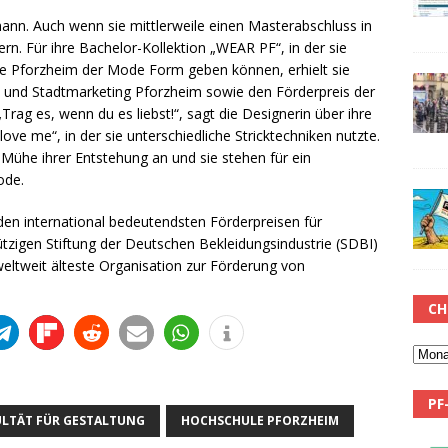
mann. Auch wenn sie mittlerweile einen Masterabschluss in
rn. Für ihre Bachelor-Kollektion „WEAR PF“, in der sie
wie Pforzheim der Mode Form geben können, erhielt sie
t und Stadtmarketing Pforzheim sowie den Förderpreis der
Trag es, wenn du es liebst!“, sagt die Designerin über ihre
love me“, in der sie unterschiedliche Stricktechniken nutzte.
e Mühe ihrer Entstehung an und sie stehen für ein
ode.
en international bedeutendsten Förderpreisen für
zigen Stiftung der Deutschen Bekleidungsindustrie (SDBI)
weltweit älteste Organisation zur Förderung von
CH
PF
ULTÄT FÜR GESTALTUNG
HOCHSCHULE PFORZHEIM