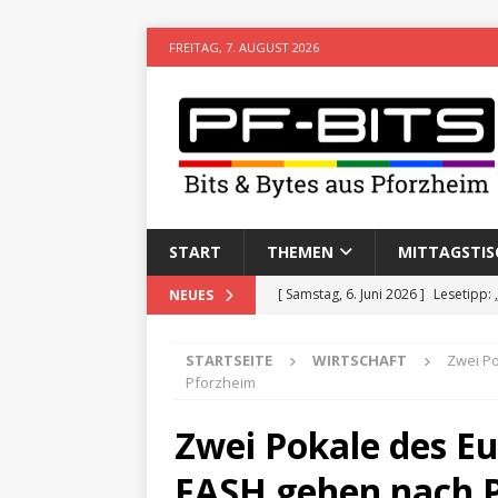
FREITAG, 7. AUGUST 2026
START
THEMEN
MITTAGSTIS
[ Samstag, 6. Juni 2026 ]
Lesetipp:
NEUES
[ Freitag, 8. Mai 2026 ]
Stadtwiki P
STARTSEITE
WIRTSCHAFT
Zwei P
[ Sonntag, 15. Februar 2026 ]
Aufz
Pforzheim
VERANSTALTUNGEN
Zwei Pokale des E
[ Donnerstag, 11. Dezember 2025 
FASH gehen nach 
[ Mittwoch, 5. August 2026 ]
Besim 