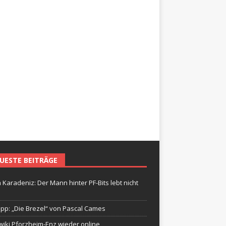
UESTE BEITRÄGE
 Karadeniz: Der Mann hinter PF-Bits lebt nicht
ipp: „Die Brezel“ von Pascal Cames
wiki Pforzheim-Enz wieder online