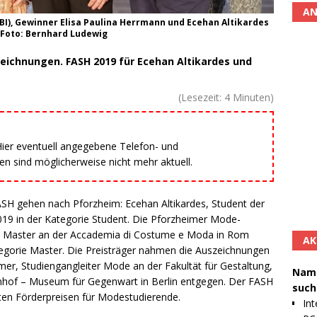
AN
DBI), Gewinner Elisa Paulina Herrmann und Ecehan Altikardes
 Foto: Bernhard Ludewig
zeichnungen. FASH 2019 für Ecehan Altikardes und
(Lesezeit:
4
Minuten)
 Hier eventuell angegebene Telefon- und
 sind möglicherweise nicht mehr aktuell.
H gehen nach Pforzheim: Ecehan Altikardes, Student der
19 in der Kategorie Student. Die Pforzheimer Mode-
ren Master an der Accademia di Costume e Moda in Rom
AK
ategorie Master. Die Preisträger nahmen die Auszeichnungen
, Studiengangleiter Mode an der Fakultät für Gestaltung,
Namh
hof – Museum für Gegenwart in Berlin entgegen. Der FASH
such
ten Förderpreisen für Modestudierende.
Int