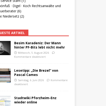
Service Staffl (1)
hönfuß · Digel · Koch Rechtsanwälte und
uerberater (6)
i Niedersetz (2)
UESTE ARTIKEL
Besim Karadeniz: Der Mann
hinter PF-Bits lebt nicht mehr
Mittwoch, 5. August 2026
Kommentare deaktiviert
Lesetipp: „Die Brezel“ von
Pascal Cames
Samstag, 6. Juni 2026
Kommentare
deaktiviert
Stadtwiki Pforzheim-Enz
wieder online