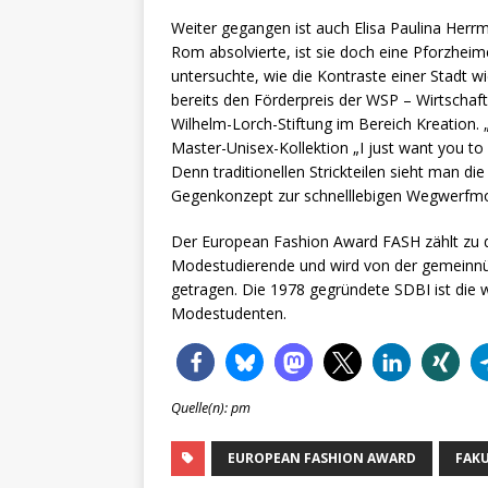
Weiter gegangen ist auch Elisa Paulina Herr
Rom absolvierte, ist sie doch eine Pforzheime
untersuchte, wie die Kontraste einer Stadt 
bereits den Förderpreis der WSP – Wirtschaf
Wilhelm-Lorch-Stiftung im Bereich Kreation. „
Master-Unisex-Kollektion „I just want you to 
Denn traditionellen Strickteilen sieht man di
Gegenkonzept zur schnelllebigen Wegwerfm
Der European Fashion Award FASH zählt zu d
Modestudierende und wird von der gemeinnüt
getragen. Die 1978 gegründete SDBI ist die 
Modestudenten.
Quelle(n): pm
EUROPEAN FASHION AWARD
FAK