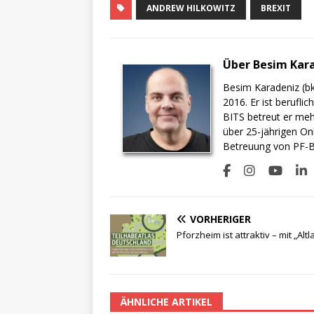
ANDREW HILKOWITZ
BREXIT
Über Besim Kar
Besim Karadeniz (bk
2016. Er ist berufli
BITS betreut er meh
über 25-jährigen On
Betreuung von PF-BI
VORHERIGER
Pforzheim ist attraktiv – mit „Alt
ÄHNLICHE ARTIKEL