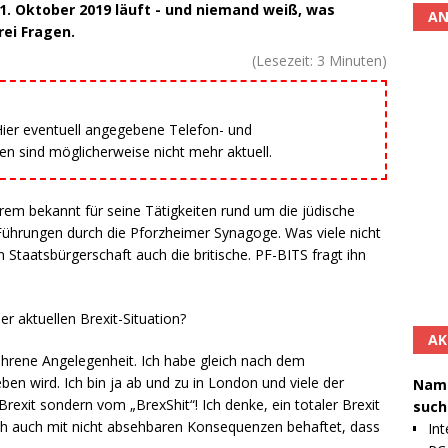
31. Oktober 2019 läuft - und niemand weiß, was
AN
rei Fragen.
(Lesezeit:
3
Minuten)
 Hier eventuell angegebene Telefon- und
 sind möglicherweise nicht mehr aktuell.
rem bekannt für seine Tätigkeiten rund um die jüdische
hrungen durch die Pforzheimer Synagoge. Was viele nicht
 Staatsbürgerschaft auch die britische. PF-BITS fragt ihn
er aktuellen Brexit-Situation?
AK
fahrene Angelegenheit. Ich habe gleich nach dem
en wird. Ich bin ja ab und zu in London und viele der
Namh
Brexit sondern vom „BrexShit“! Ich denke, ein totaler Brexit
such
lich auch mit nicht absehbaren Konsequenzen behaftet, dass
Int