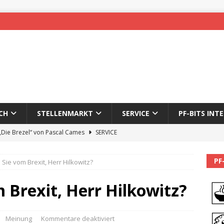
CH
STELLENMARKT
SERVICE
PF-BITS INT
 „Die Brezel“ von Pascal Cames
SERVICE
forzheim-Enz wieder online
STADTLEBEN
PF
Sie vom Brexit, Herr Hilkowitz?
eichnung des 65. Fasnetsumzugs Dillweißenstein
 Brexit, Herr Hilkowitz?
]
We’ll be back.
PF-BITS INTERN
Karadeniz: Der Mann hinter PF-Bits lebt nicht mehr
ALLGEMEIN
Meinung
Kommentare deaktiviert