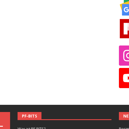
PF-BITS
NE
Was ist PF-BITS?
Besim