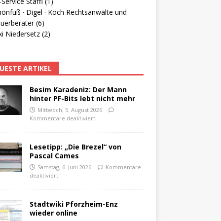
Service Staffl (1)
hönfuß · Digel · Koch Rechtsanwälte und
uerberater (6)
i Niedersetz (2)
UESTE ARTIKEL
Besim Karadeniz: Der Mann
hinter PF-Bits lebt nicht mehr
Mittwoch, 5. August 2026
Kommentare deaktiviert
Lesetipp: „Die Brezel“ von
Pascal Cames
Samstag, 6. Juni 2026
Kommentare
deaktiviert
Stadtwiki Pforzheim-Enz
wieder online