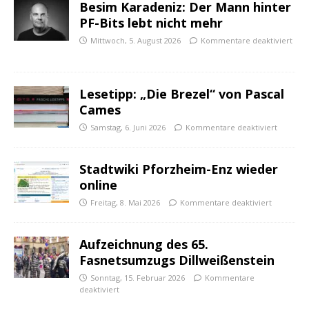
Besim Karadeniz: Der Mann hinter
PF-Bits lebt nicht mehr
Mittwoch, 5. August 2026
Kommentare deaktiviert
Lesetipp: „Die Brezel“ von Pascal
Cames
Samstag, 6. Juni 2026
Kommentare deaktiviert
Stadtwiki Pforzheim-Enz wieder
online
Freitag, 8. Mai 2026
Kommentare deaktiviert
Aufzeichnung des 65.
Fasnetsumzugs Dillweißenstein
Sonntag, 15. Februar 2026
Kommentare
deaktiviert