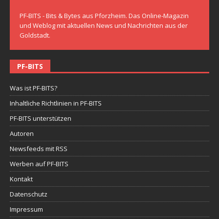
PF-BITS - Bits & Bytes aus Pforzheim. Das Online-Magazin
und Weblog mit aktuellen News und Nachrichten aus der
Goldstadt.
PF-BITS
Was ist PF-BITS?
Inhaltliche Richtlinien in PF-BITS
PF-BITS unterstützen
Autoren
Newsfeeds mit RSS
Werben auf PF-BITS
Kontakt
Datenschutz
Impressum