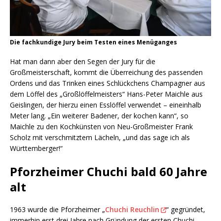
Die fachkundige Jury beim Testen eines Menüganges
Hat man dann aber den Segen der Jury für die
Großmeisterschaft, kommt die Überreichung des passenden
Ordens und das Trinken eines Schlückchens Champagner aus
dem Löffel des „Großlöffelmeisters“ Hans-Peter Maichle aus
Geislingen, der hierzu einen Esslöffel verwendet – eineinhalb
Meter lang. „Ein weiterer Badener, der kochen kann“, so
Maichle zu den Kochkünsten von Neu-Großmeister Frank
Scholz mit verschmitztem Lächeln, „und das sage ich als
Württemberger!“
Pforzheimer Chuchi bald 60 Jahre
alt
1963 wurde die Pforzheimer „
Chuchi Reuchlin
“ gegründet,
immerhin erst drei Jahre nach Gründung der ersten Chuchi