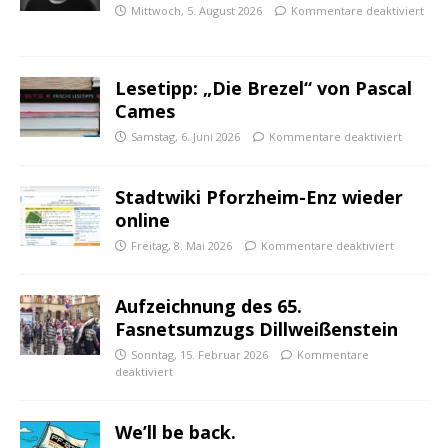
Mittwoch, 5. August 2026
Kommentare deaktiviert
Lesetipp: „Die Brezel“ von Pascal
Cames
Samstag, 6. Juni 2026
Kommentare deaktiviert
Stadtwiki Pforzheim-Enz wieder
online
Freitag, 8. Mai 2026
Kommentare deaktiviert
Aufzeichnung des 65.
Fasnetsumzugs Dillweißenstein
Sonntag, 15. Februar 2026
Kommentare
deaktiviert
We’ll be back.