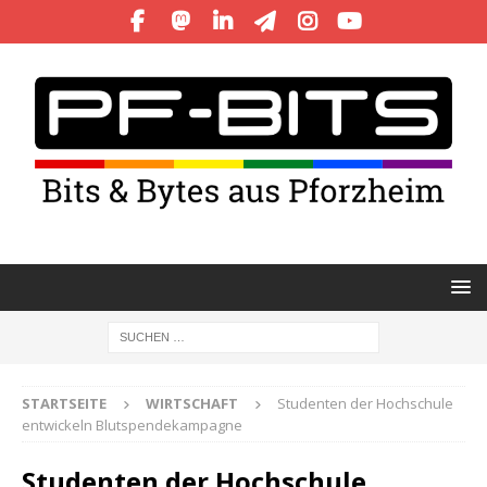
STARTSEITE
WIRTSCHAFT
Studenten der Hochschule
entwickeln Blutspendekampagne
Studenten der Hochschule