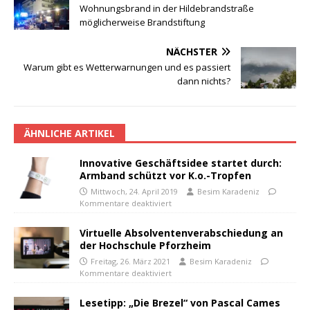
Wohnungsbrand in der Hildebrandstraße
möglicherweise Brandstiftung
NÄCHSTER
Warum gibt es Wetterwarnungen und es passiert
dann nichts?
ÄHNLICHE ARTIKEL
Innovative Geschäftsidee startet durch:
Armband schützt vor K.o.-Tropfen
Mittwoch, 24. April 2019
Besim Karadeniz
Kommentare deaktiviert
Virtuelle Absolventenverabschiedung an
der Hochschule Pforzheim
Freitag, 26. März 2021
Besim Karadeniz
Kommentare deaktiviert
Lesetipp: „Die Brezel“ von Pascal Cames