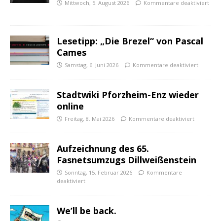
Mittwoch, 5. August 2026
Kommentare deaktiviert
Lesetipp: „Die Brezel“ von Pascal
Cames
Samstag, 6. Juni 2026
Kommentare deaktiviert
Stadtwiki Pforzheim-Enz wieder
online
Freitag, 8. Mai 2026
Kommentare deaktiviert
Aufzeichnung des 65.
Fasnetsumzugs Dillweißenstein
Sonntag, 15. Februar 2026
Kommentare
deaktiviert
We’ll be back.