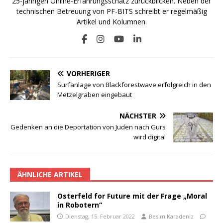
25-jährigen Online-Erfahrungsschatz zurückblicken. Neben der
technischen Betreuung von PF-BITS schreibt er regelmäßig
Artikel und Kolumnen.
VORHERIGER
Surfanlage von Blackforestwave erfolgreich in den
Metzelgraben eingebaut
NÄCHSTER
Gedenken an die Deportation von Juden nach Gurs
wird digital
ÄHNLICHE ARTIKEL
Osterfeld for Future mit der Frage „Moral
in Robotern“
Dienstag, 15. Februar 2022
Besim Karadeniz