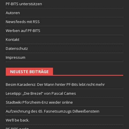
PF-BITS unterstützen
Autoren
Newsfeeds mit RSS
Werben auf PF-BITS
Kontakt
Datenschutz
Impressum
NEUESTE BEITRÄGE
Besim Karadeniz: Der Mann hinter PF-Bits lebt nicht mehr
Lesetipp: „Die Brezel“ von Pascal Cames
Stadtwiki Pforzheim-Enz wieder online
Aufzeichnung des 65. Fasnetsumzugs Dillweißenstein
We’ll be back.
PF-BITS parkt