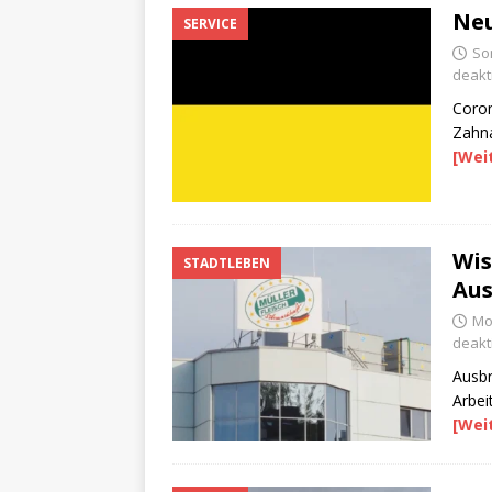
Neu
SERVICE
So
deakti
Coron
Zahna
[Wei
Wis
STADTLEBEN
Aus
Mon
deakti
Ausbr
Arbei
[Wei