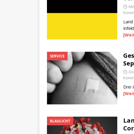
Mi
Komme
Land 
Infek
[Wei
Ges
SERVICE
Sep
Do
Komme
Drei 
[Wei
Lan
BLAULICHT
Cor