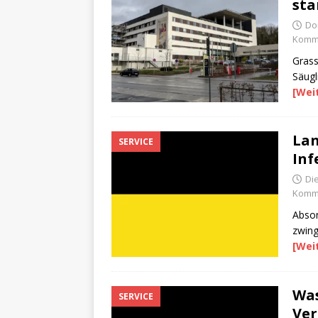
sta
Do
Komme
Grass
Säugl
[Wei
Lan
SERVICE
Inf
Di
Komme
Abson
zwing
[Wei
Was
SERVICE
Ver