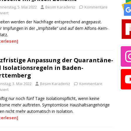
nnerstag, 5. Mai 2022
Besim Karadeniz
Kommentare
viert
eiten werden der Nachfrage entsprechend angepasst.
r Impfungen in der „Impfstelle“ und auf dem Alfons-Kern-
latz.
terlesen]
zfristige Anpassung der Quarantäne-
 Isolationsregeln in Baden-
rttemberg
nstag, 3. Mai 2022
Besim Karadeniz
Kommentare
viert
ftig nur noch fünf Tage Isolationspflicht, wenn keine
tome mehr auftreten. Symptomlose Haushaltsangehörige
n nicht mehr automatisch in Isolation.
terlesen]