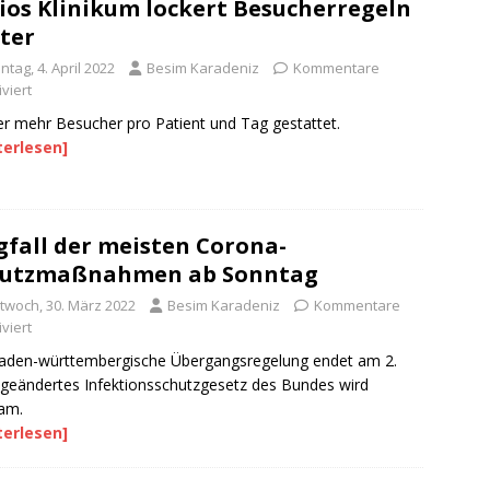
ios Klinikum lockert Besucherregeln
ter
tag, 4. April 2022
Besim Karadeniz
Kommentare
viert
r mehr Besucher pro Patient und Tag gestattet.
terlesen]
fall der meisten Corona-
hutzmaßnahmen ab Sonntag
ttwoch, 30. März 2022
Besim Karadeniz
Kommentare
viert
aden-württembergische Übergangsregelung endet am 2.
, geändertes Infektionsschutzgesetz des Bundes wird
am.
terlesen]