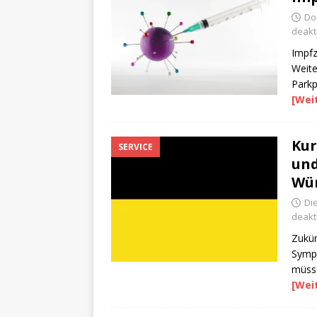
Do
deakti
Impfz
Weite
Parkp
[Wei
Kur
SERVICE
und
Wü
Die
deakti
Zukün
Symp
müsse
[Wei