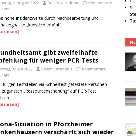
PC-
enstag, 9. August 2022
Besim Karadeniz
Kommentare
Sc
viert
Ste
it hohe Inzidenzwerte durch Nachbearbeitung und
Tax
nalengpässe „künstlich erhöht“.
terlesen]
NE
undheitsamt gibt zweifelhafte
fehlung für weniger PCR-Tests
ntag, 31. Juli 2022
Besim Karadeniz
Kommentare
viert
n Bürger-Teststellen via Schnelltest getestete Personen
n zugunsten „Ressourcenschonung“ auf PCR-Test
chten.
terlesen]
ona-Situation in Pforzheimer
nkenhäusern verschärft sich wieder