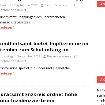
AN
ttwoch, 28. September 2022
Besim Karadeniz
ntare deaktiviert
übernimmt Regelungen des überarbeiteten
tionsschutzgesetzes.
terlesen]
undheitsamt bietet Impftermine im
tember zum Schulanfang an
nnerstag, 1. September 2022
Besim Karadeniz
ntare deaktiviert
Impftermine speziell für Kinder und Jugendliche.
terlesen]
AK
Namh
dratsamt Enzkreis ordnet hohe
such
ona-Inzidenzwerte ein
Int