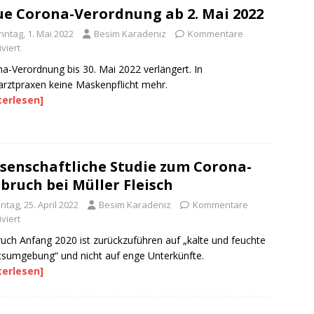
e Corona-Verordnung ab 2. Mai 2022
nntag, 1. Mai 2022
Besim Karadeniz
Kommentare
viert
a-Verordnung bis 30. Mai 2022 verlängert. In
rztpraxen keine Maskenpflicht mehr.
terlesen]
senschaftliche Studie zum Corona-
bruch bei Müller Fleisch
tag, 25. April 2022
Besim Karadeniz
Kommentare
viert
uch Anfang 2020 ist zurückzuführen auf „kalte und feuchte
tsumgebung“ und nicht auf enge Unterkünfte.
terlesen]