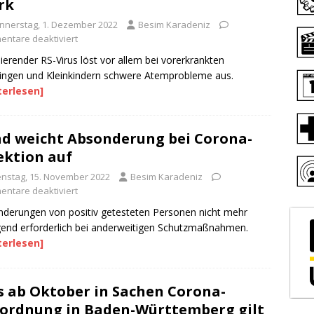
rk
nnerstag, 1. Dezember 2022
Besim Karadeniz
ntare deaktiviert
ierender RS-Virus löst vor allem bei vorerkrankten
ingen und Kleinkindern schwere Atemprobleme aus.
terlesen]
d weicht Absonderung bei Corona-
ektion auf
enstag, 15. November 2022
Besim Karadeniz
ntare deaktiviert
derungen von positiv getesteten Personen nicht mehr
end erforderlich bei anderweitigen Schutzmaßnahmen.
terlesen]
 ab Oktober in Sachen Corona-
ordnung in Baden-Württemberg gilt