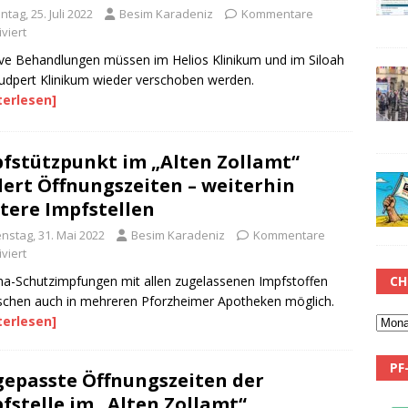
tag, 25. Juli 2022
Besim Karadeniz
Kommentare
viert
ive Behandlungen müssen im Helios Klinikum und im Siloah
rudpert Klinikum wieder verschoben werden.
terlesen]
fstützpunkt im „Alten Zollamt“
ert Öffnungszeiten – weiterhin
tere Impfstellen
enstag, 31. Mai 2022
Besim Karadeniz
Kommentare
viert
CH
a-Schutzimpfungen mit allen zugelassenen Impfstoffen
schen auch in mehreren Pforzheimer Apotheken möglich.
terlesen]
PF
epasste Öffnungszeiten der
fstelle im „Alten Zollamt“