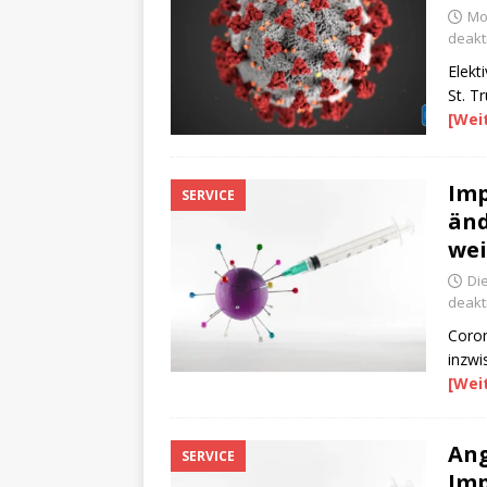
Mon
deakti
Elekt
St. T
[Wei
Imp
SERVICE
änd
wei
Di
deakti
Coron
inzwi
[Wei
Ang
SERVICE
Imp