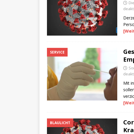
Di
deakti
Derze
Perso
[Wei
Ges
SERVICE
Emp
Son
deakti
Mit i
solle
verzi
[Wei
Cor
BLAULICHT
Kra