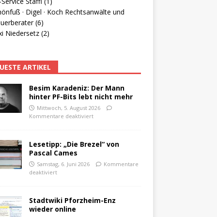
Service Staffl (1)
hönfuß · Digel · Koch Rechtsanwälte und
uerberater (6)
i Niedersetz (2)
UESTE ARTIKEL
Besim Karadeniz: Der Mann
hinter PF-Bits lebt nicht mehr
Mittwoch, 5. August 2026
Kommentare deaktiviert
Lesetipp: „Die Brezel“ von
Pascal Cames
Samstag, 6. Juni 2026
Kommentare
deaktiviert
Stadtwiki Pforzheim-Enz
wieder online