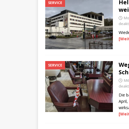
Hel
SERVICE
wei
Mon
deakti
Wiede
[Wei
Weg
SERVICE
Sc
Mi
deakti
Die b
April
wirks
[Wei